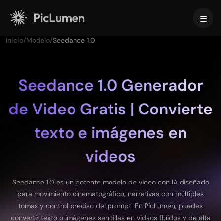
Inicio
/
Modelo
/
Seedance 1.0
Inicio
Video con IA
Seedance 1.0 Generador
de Video Gratis | Convierte
Crear
Imagen con IA
Generador de videos con IA
texto e imágenes en
Texto a video
Crear
Modelos de IA
Imagen a video
Imagen a Imagen
videos
Generador de GIF con IA
Texto a imagen
Modelos de imagen
Herramientas de IA
Creador de películas con IA
Generador de Imágenes con IA
Nano Banana Pro
Seedance 1.0 es un potente modelo de video con IA diseñado
Generador de arte con IA
Midjourney
Editar y mejorar
Para empresas
para movimiento cinematográfico, narrativas con múltiples
Efectos en tendencia
Generador de Imágenes con IA
Seedream 5.0 Pro
Quitar fondo
tomas y control preciso del prompt. En PicLumen, puedes
Video de besos con IA
FLUX
Mejorador de Imágenes
Fotos de producto
convertir texto o imágenes sencillas en videos fluidos y de alta