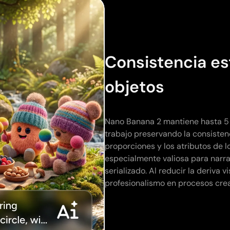
Consistencia es
objetos
Nano Banana 2 mantiene hasta 5 
trabajo preservando la consistenc
proporciones y los atributos de 
especialmente valiosa para narra
serializado. Al reducir la deriva 
profesionalismo en procesos crea