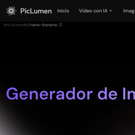
Inicio
Video con IA
Imag
Inicio
/
model
/
nano-banana-2
Generador de I