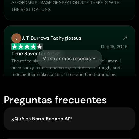
AFFORDABLE IMAGE GENERATION SITE THERE IS WITH
THE BEST OPTIONS.
J
J. T. Burrows Tachyglossus
Dec 16, 2025
Time Saver for Artist
Mostrar más reseñas
The refine sketch is the real reason I joined PicLumen. I
have shaky hands, and so my sketches are rough, and
refining them takes a lot of time and hand cramping.
Preguntas frecuentes
Muhammad Hafiz
Nov 26, 2025
i rate this app five star
¿Qué es Nano Banana AI?
i rate this app five star
Nano Banana AI es un modelo de generación y
edición de imágenes de última generación de