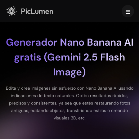
Inicio
Generador Nano Banana AI
Video con IA
gratis (Gemini 2.5 Flash
Crear
Imagen con IA
Image)
Generador de videos con IA
Texto a video
Crear
Modelos de IA
Edita y crea imágenes sin esfuerzo con Nano Banana AI usando
Imagen a video
Imagen a Imagen
indicaciones de texto naturales. Obtén resultados rápidos,
Generador de GIF con IA
Texto a imagen
Modelos de imagen
Herramientas de IA
precisos y consistentes, ya sea que estés restaurando fotos
Creador de películas con IA
Generador de Imágenes con IA
antiguas, editando objetos, transfiriendo estilos o creando
Nano Banana Pro
Generador de arte con IA
visuales 3D, etc.
Midjourney
Editar y mejorar
Para empresas
Efectos en tendencia
Generador de Imágenes con IA
Seedream 5.0 Pro
Quitar fondo
Video de besos con IA
FLUX
Mejorador de Imágenes
Fotos de producto