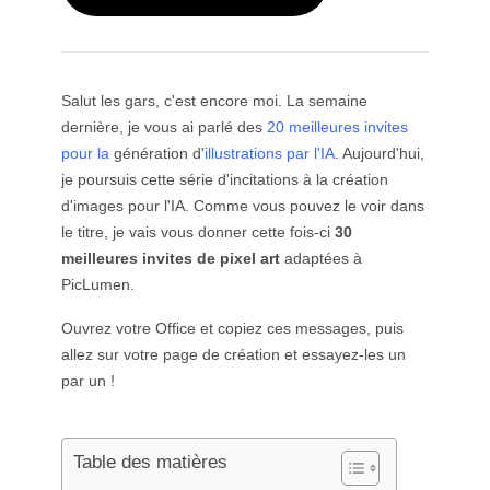
Par sujet
Générateur de twerk IA
GPT Image 2.0
Colorisation d’images
Photographie produit par IA
Vidéo Câlin IA
Générateur de filles IA
Remplacement IA (Inpainting)
Générateur d’arrière-plans IA
Vidéo de danse IA
Modèles vidéo
Générateur d’humains IA
Combineur d’images IA
Préparation du produit
Vidéo de danse pour bébé
Générateur de personnages IA
Extension d’image
Salut les gars, c'est encore moi. La semaine
Kling 3.0 Contrôle du mouvement
Générateur de visages IA
dernière, je vous ai parlé des
20 meilleures invites
Sora IA
Essayage virtuel
Montage vidéo
Générateur de bébé IA
pour la
génération d'
illustrations par l'IA
. Aujourd'hui,
Retoucher & Restyler
Seedance 2.0
Mannequin IA
je poursuis cette série d'incitations à la création
Supprimer un objet d’une vidéo
Veo 3.1
Changeur de vêtements par IA
Changeur de vêtements
d'images pour l'IA. Comme vous pouvez le voir dans
Par style
Supprimer le texte de la vidéo
Grok Imagine
Changeur de coiffure
le titre, je vais vous donner cette fois-ci
30
Dénoncer la vidéo
Tous les modèles
Réaliste
Générateur de photos d’identité
meilleures invites de pixel art
adaptées à
Créateur de ralenti
Marketing
Personnage d'anime
Effaceur d’objets
PicLumen.
Vidéo en anime
Funko Pop
Photo en œuvre d’art
Vidéo de présentation IA
Pixel art
Page de coloriage
Ouvrez votre Office et copiez ces messages, puis
Générateur de logos IA
Créateur de chibi
allez sur votre page de création et essayez-les un
Générateur d’affiches IA
par un !
Générateur de bannières IA
Créateur de couvertures de livres
Créateurs populaires
Création de vêtements
Créateur de VTuber
Table des matières
Personnage 3D