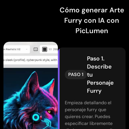
Cómo generar Arte
Furry con IA con
PicLumen
Paso 1.
Describe
tu
PASO 1
Personaje
Furry
Empieza detallando el
personaje furry que
quieres crear. Puedes
especificar libremente