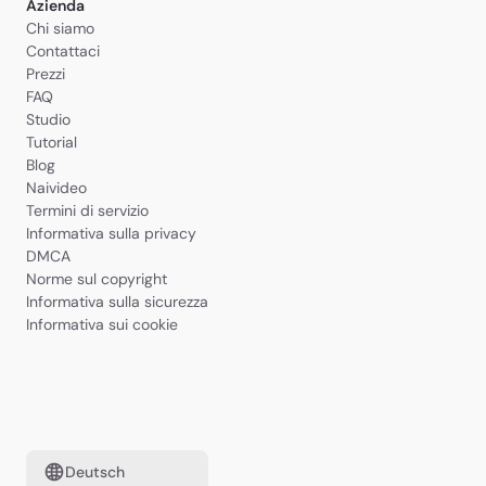
Azienda
Chi siamo
Contattaci
Prezzi
FAQ
Studio
Tutorial
Blog
Naivideo
Termini di servizio
Informativa sulla privacy
DMCA
Norme sul copyright
Informativa sulla sicurezza
Informativa sui cookie
Deutsch