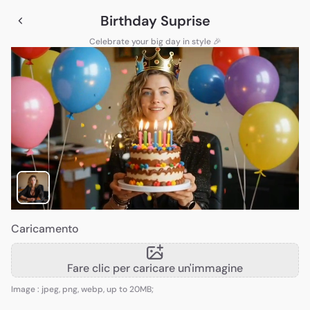
Birthday Suprise
Celebrate your big day in style 🎉
Caricamento
Fare clic per caricare un'immagine
Image : jpeg, png, webp, up to 20MB;