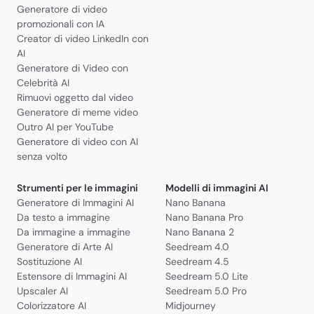
Generatore di video
promozionali con IA
Creator di video LinkedIn con
AI
Generatore di Video con
Celebrità AI
Rimuovi oggetto dal video
Generatore di meme video
Outro AI per YouTube
Generatore di video con AI
senza volto
Strumenti per le immagini
Modelli di immagini AI
Generatore di Immagini AI
Nano Banana
Da testo a immagine
Nano Banana Pro
Da immagine a immagine
Nano Banana 2
Generatore di Arte AI
Seedream 4.0
Sostituzione AI
Seedream 4.5
Estensore di Immagini AI
Seedream 5.0 Lite
Upscaler AI
Seedream 5.0 Pro
Colorizzatore AI
Midjourney