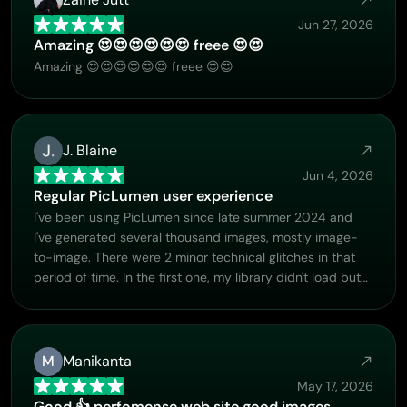
Jun 27, 2026
Amazing 😍😍😍😍😍😍 freee 😍😍
Amazing 😍😍😍😍😍😍 freee 😍😍
J. Blaine
Jun 4, 2026
Regular PicLumen user experience
I've been using PicLumen since late summer 2024 and
I've generated several thousand images, mostly image-
to-image. There were 2 minor technical glitches in that
period of time. In the first one, my library didn't load but
after logging out and logging in again later that day I
found my library back. The second glitch- the remixing
and outpainting stopped working. I contacted the
support team and the issue was fixed the next day. I also
M
Manikanta
requested PicLumen to provide a PayPal payment
May 17, 2026
method when they switched to subscription - and they
Good 👍 perfomense web site good images…