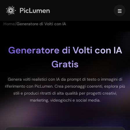
Home
/
Generatore di Volti con IA
Home
Video AI
Generatore di Volti con IA
Gratis
Crea
Immagine AI
Generatore di video con IA
Da testo a video
Crea
Modelli AI
Genera volti realistici con IA da prompt di testo o immagini di
Da immagine a video
riferimento con PicLumen. Crea personaggi coerenti, esplora più
Da Immagine a Immagine
Generatore di GIF con IA
stili e produci ritratti di alta qualità per progetti creativi,
Da testo a immagine
Modelli di immagini
Strumenti IA
Creatore di Film con IA
marketing, videogiochi e social media.
Generatore di Immagini AI
Nano Banana Pro
Generatore di Arte AI
Midjourney
Modifica e migliora
Per le aziende
Effetti di tendenza
Generatore di Immagini con IA
Seedream 5.0 Pro
Rimozione dello sfondo
Video di baci con IA
FLUX
Upscaler di Immagini
Foto prodotto