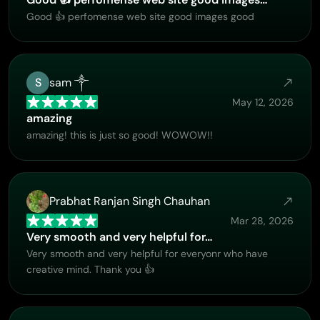
listened and responded to my request. I appreciate their
Good 👍 perfomense web site good images good
responsiveness and customer service. In my
communication with their support team, I found them
professional and polite. My general impression is that this
is a dynamic and collaborative team that is worth
S
sam ༒
supporting!
May 12, 2026
amazing
amazing! this is just so good! WOWOW!!
Prabhat Ranjan Singh Chauhan
Mar 28, 2026
Very smooth and very helpful for…
Very smooth and very helpful for everyonr who have
creative mind. Thank you 👍