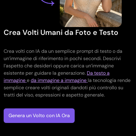
Generatore di tatuaggi con IA
Generatore di avatar AI
Generatore di Pose con IA
Crea Volti Umani da Foto e Testo
Crea volti con IA da un semplice prompt di testo o da
un’immagine di riferimento in pochi secondi. Descrivi
l’aspetto che desideri oppure carica un’immagine
esistente per guidare la generazione.
Da testo a
immagine
e
da immagine a immagine
la tecnologia rende
semplice creare volti originali dandoti più controllo su
tratti del viso, espressioni e aspetto generale.
Genera un Volto con IA Ora