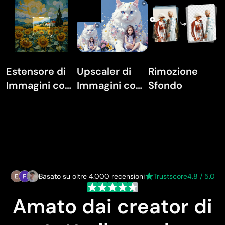
Estensore di
Upscaler di
Rimozione
Immagini con
Immagini con
Sfondo
IA
IA
Basato su oltre 4.000 recensioni
Trustscore
4.8 / 5.0
Amato dai creator di