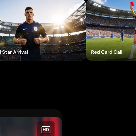
Prova gli effetti
Prov
 Star Arrival
Red Card Call