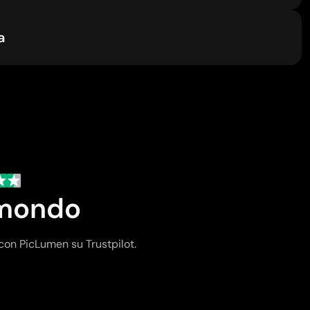
a
l mondo
con PicLumen su Trustpilot.