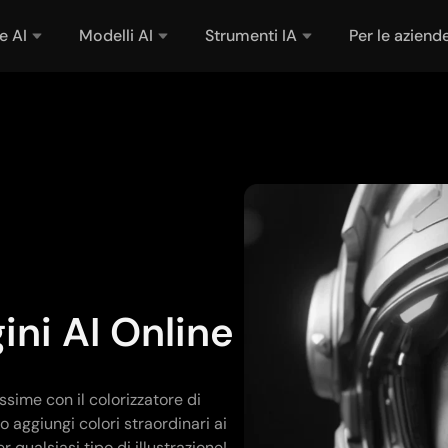
e AI
Modelli AI
Strumenti IA
Per le aziend
ini AI Online
ssime con il colorizzatore di
 aggiungi colori straordinari ai
r qualsiasi tipo di illustrazione!