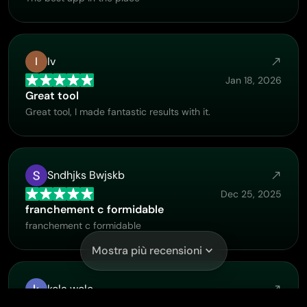
I
Iv
Jan 18, 2026
Great tool
Great tool, I made fantastic results with it.
Sndhjks Bwjskb
Dec 25, 2025
franchement c formidable
franchement c formidable
Mostra più recensioni
kola wole