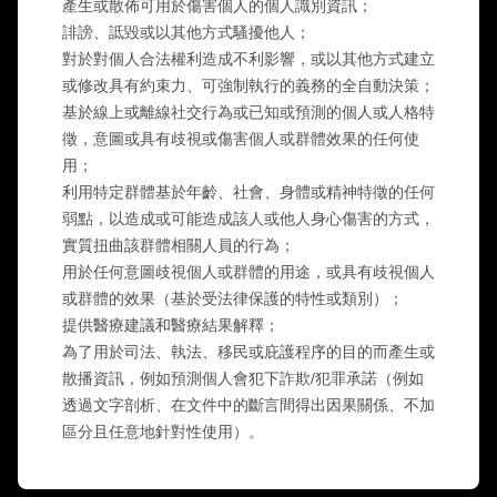
產生或散佈可用於傷害個人的個人識別資訊；
AI 刺青生成器
誹謗、詆毀或以其他方式騷擾他人；
AI 分身產生器
對於對個人合法權利造成不利影響，或以其他方式建立
AI 姿勢產生器
或修改具有約束力、可強制執行的義務的全自動決策；
基於線上或離線社交行為或已知或預測的個人或人格特
徵，意圖或具有歧視或傷害個人或群體效果的任何使
用；
利用特定群體基於年齡、社會、身體或精神特徵的任何
弱點，以造成或可能造成該人或他人身心傷害的方式，
實質扭曲該群體相關人員的行為；
用於任何意圖歧視個人或群體的用途，或具有歧視個人
或群體的效果（基於受法律保護的特性或類別）；
提供醫療建議和醫療結果解釋；
為了用於司法、執法、移民或庇護程序的目的而產生或
散播資訊，例如預測個人會犯下詐欺/犯罪承諾（例如
透過文字剖析、在文件中的斷言間得出因果關係、不加
區分且任意地針對性使用）。