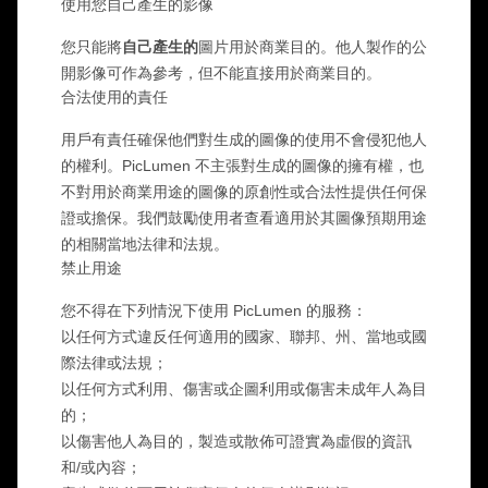
使用您自己產生的影像
按主題
AI 電臀舞生成器
GPT 影像 2.0
圖片上色工具
AI 產品攝影
AI 擁抱影片
AI 女孩生成器
AI 內容替換（修補）
您只能將
自己產生的
圖片用於商業目的。他人製作的公
AI 背景產生器
AI 舞蹈影片
影片模型
AI 真人生成器
AI 圖像合成器
開影像可作為參考，但不能直接用於商業目的。
產品預備環境
寶寶舞蹈影片
AI 角色生成器
影像延伸工具
合法使用的責任
Kling 3.0 動態控制
AI 臉部生成器
Sora AI
用戶有責任確保他們對生成的圖像的使用不會侵犯他人
試穿
影片剪輯
AI 寶寶生成器
修飾與重塑風格
Seedance 2.0
的權利。PicLumen 不主張對生成的圖像的擁有權，也
AI 時尚模特兒
移除影片中的物件
Veo 3.1
不對用於商業用途的圖像的原創性或合法性提供任何保
AI 換裝工具
換裝工具
依風格
去除影片文字
Grok 想像
證或擔保。我們鼓勵使用者查看適用於其圖像預期用途
髮型變換器
影片降噪
所有模型
的相關當地法律和法規。
寫實
證件照製作器
慢動作製作工具
行銷
禁止用途
動漫角色
物件移除工具
影片轉動漫風
Funko Pop
照片變藝術
AI 產品影片
您不得在下列情況下使用 PicLumen 的服務：
像素藝術
著色頁
AI 標誌產生器
以任何方式違反任何適用的國家、聯邦、州、當地或國
Q版角色製作器
AI 海報產生器
際法律或法規；
AI 橫幅產生器
以任何方式利用、傷害或企圖利用或傷害未成年人為目
書籍封面製作工具
熱門創作者
的；
服裝設計
以傷害他人為目的，製造或散佈可證實為虛假的資訊
VTuber 製作工具
和/或內容；
3D 角色