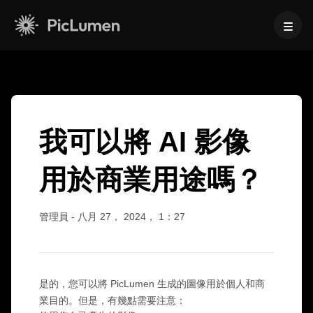
首頁
>
常見問題
>
我可以將 AI 圖像用於商業用途嗎？
AI 影片
我可以將 AI 影像
建立
AI圖像
用於商業用途嗎？
AI 影片生成器
建立
文字轉影片
AI 模型
圖片轉影片
圖生圖
管理員
-
八月 27， 2024， 1：27
AI GIF 產生器
影像模型
文字轉圖片
AI 工具
AI 電影製作工具
AI 圖像生成器
Nano Banana Pro
AI 藝術生成器
編輯與優化
Midjourney
商務版
熱門特效
AI 圖片產生器
是的，您可以將 PicLumen 生成的圖像用於個人和商
Seedream 5.0 專業版
背景去除工具
業目的。但是，有幾點需要注意：
AI 親吻影片
FLUX
產品照片
圖片放大器