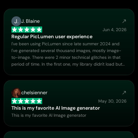
J. Blaine
Jun 4, 2026
Regular PicLumen user experience
I've been using PicLumen since late summer 2024 and
I've generated several thousand images, mostly image-
to-image. There were 2 minor technical glitches in that
period of time. In the first one, my library didn't load but
after logging out and logging in again later that day I
found my library back. The second glitch- the remixing
and outpainting stopped working. I contacted the
support team and the issue was fixed the next day. I also
chelsienner
requested PicLumen to provide a PayPal payment
May 30, 2026
method when they switched to subscription - and they
This is my favorite AI Image generator
listened and responded to my request. I appreciate their
This is my favorite AI Image generator
responsiveness and customer service. In my
communication with their support team, I found them
professional and polite. My general impression is that this