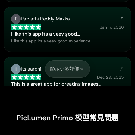
P
Parvathi Reddy Makka
Jan 17, 2026
I like this app its a veey good…
I like this app its a veey good experience
Its aarohi
顯示更多評價
Dec 29, 2025
This is a great app for creating images…
This is a great app for creating images and ai videos i just
love this app
PicLumen Primo 模型常見問題
Sheikh
Nov 26, 2025