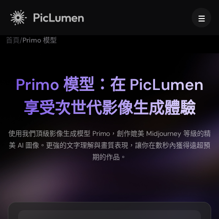
首頁
/
Primo 模型
首頁
AI 影片
Primo 模型：在 PicLumen
享受次世代影像生成體驗
建立
AI圖像
AI 影片生成器
文字轉影片
建立
AI 模型
使用我們頂級影像生成模型 Primo，創作媲美 Midjourney 等級的精
圖片轉影片
美 AI 圖像。更強的文字理解與畫質表現，讓你在數秒內獲得遠超預
圖生圖
AI GIF 產生器
期的作品。
文字轉圖片
影像模型
AI 工具
AI 電影製作工具
AI 圖像生成器
Nano Banana Pro
AI 藝術生成器
Midjourney
編輯與優化
商務版
熱門特效
AI 圖片產生器
Seedream 5.0 專業版
背景去除工具
AI 親吻影片
FLUX
圖片放大器
產品照片