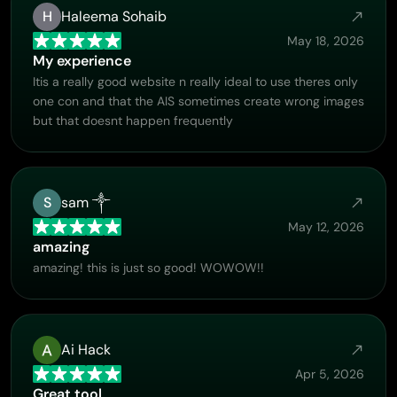
is a dynamic and collaborative team that is worth
H
Haleema Sohaib
supporting!
May 18, 2026
My experience
Itis a really good website n really ideal to use theres only
one con and that the AIS sometimes create wrong images
but that doesnt happen frequently
S
sam ༒
May 12, 2026
amazing
amazing! this is just so good! WOWOW!!
Ai Hack
Apr 5, 2026
Great tool