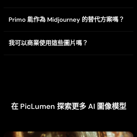
very user friendly
very user friendly, easy to use.
Primo 能作為 Midjourney 的替代方案嗎？
可以。Primo 具備更好的文字理解、更真實的畫面細節
與更少錯誤——尤其是在手部、臉部與圖中文字方面。
Govind Aariya
我可以商業使用這些圖片嗎？
它的設計目標就是提供可與 Midjourney 媲美的效果。
Nov 16, 2025
可以，但需視你的方案而定。若你使用的是付費方案，
Naic
透過 PicLumen 生成的圖片可用於商業用途；在 Basic
Veri nice 👍 Bhot acha ap he
基礎方案下生成的圖片僅限個人使用。請參閱
PicLumen 的
服務條款
以取得最新的商業使用規範。
basem trials
Nov 8, 2025
在 PicLumen 探索更多 AI 圖像模型
Works like charm .
Works like charm .. I love this app