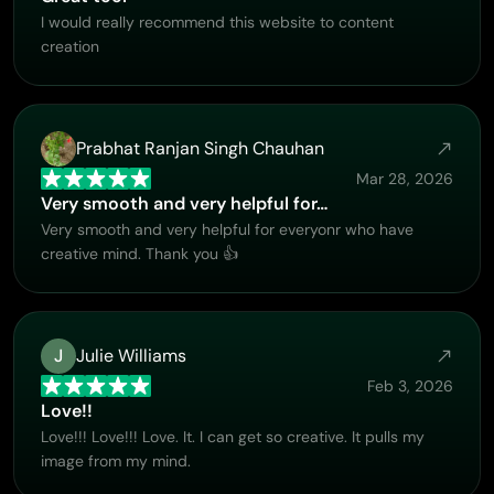
I would really recommend this website to content
creation
Prabhat Ranjan Singh Chauhan
Mar 28, 2026
Very smooth and very helpful for…
Very smooth and very helpful for everyonr who have
creative mind. Thank you 👍
J
Julie Williams
Feb 3, 2026
Love!!
Love!!! Love!!! Love. It. I can get so creative. It pulls my
image from my mind.