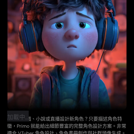
加載中...
需要為遊戲、小說或直播設計新角色？只要描述角色特
徵，Primo 就能給出細節豐富的完整角色設計方案。非常
適合 VTuber 角色設計、角色畫冊創作與社群頭像生成。