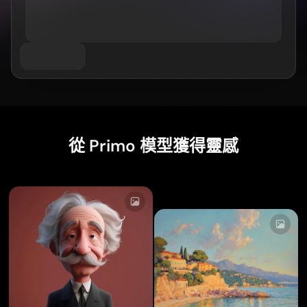
AI 電臀舞生成器
按主題
GPT 影像 2.0
圖片上色工具
AI 產品攝影
AI 擁抱影片
AI 女孩生成器
AI 內容替換（修補）
AI 背景產生器
AI 舞蹈影片
AI 真人生成器
影片模型
AI 圖像合成器
產品預備環境
寶寶舞蹈影片
AI 角色生成器
影像延伸工具
Kling 3.0 動態控制
AI 臉部生成器
Sora AI
試穿
影片剪輯
AI 寶寶生成器
Seedance 2.0
修飾與重塑風格
AI 時尚模特兒
移除影片中的物件
Veo 3.1
AI 換裝工具
換裝工具
去除影片文字
依風格
Grok 想像
髮型變換器
從 Primo 模型獲得靈感
影片降噪
所有模型
寫實
證件照製作器
慢動作製作工具
行銷
動漫角色
物件移除工具
影片轉動漫風
Funko Pop
照片變藝術
AI 產品影片
像素藝術
著色頁
AI 標誌產生器
Q版角色製作器
AI 海報產生器
AI 橫幅產生器
書籍封面製作工具
熱門創作者
服裝設計
VTuber 製作工具
3D 角色