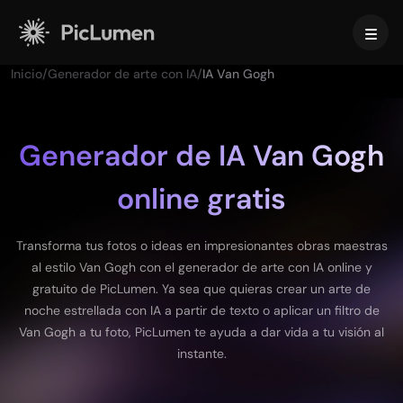
Inicio
/
Generador de arte con IA
/
IA Van Gogh
Inicio
Video con IA
Generador de IA Van Gogh
online gratis
Imagen con IA
Generador de Video con IA
Convierte tus ideas en videos increíbles con IA.
Efectos de Vídeo
Transforma tus fotos o ideas en impresionantes obras maestras
Texto a Imagen
al estilo Van Gogh con el generador de arte con IA online y
Modelos de video compatibles
Transforma indicaciones de texto en imágenes llamativas con IA.
gratuito de PicLumen. Ya sea que quieras crear un arte de
Herramientas de IA
noche estrellada con IA a partir de texto o aplicar un filtro de
Veo 3.1
Vidu Q3 Pro
HappyHorse 1.0
Imagen a Imagen
Van Gogh a tu foto, PicLumen te ayuda a dar vida a tu visión al
Haz evolucionar tus imágenes en múltiples variaciones.
Herramientas de video con IA
Kling 2.6
Kling 3.0
Hailuo 2.3
instante.
De guion a video con IA
Seedance 1.0
Seedance 1.5
Seedance 2.0
Modelos de imagen compatibles
Generador de videos de bebés bailando con IA