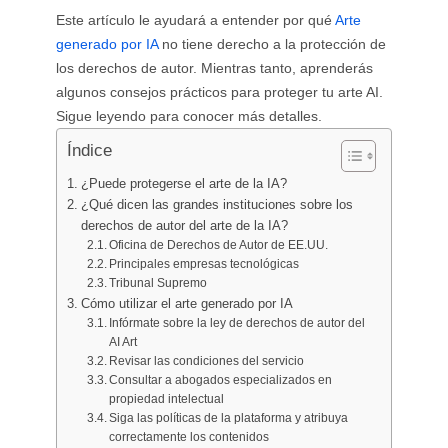
Generador de tatuajes con IA
Este artículo le ayudará a entender por qué
Arte
Generador de avatares con IA
generado por IA
no tiene derecho a la protección de
Generador de poses con IA
los derechos de autor. Mientras tanto, aprenderás
algunos consejos prácticos para proteger tu arte AI.
Sigue leyendo para conocer más detalles.
Índice
¿Puede protegerse el arte de la IA?
¿Qué dicen las grandes instituciones sobre los
derechos de autor del arte de la IA?
Oficina de Derechos de Autor de EE.UU.
Principales empresas tecnológicas
Tribunal Supremo
Cómo utilizar el arte generado por IA
Infórmate sobre la ley de derechos de autor del
AI Art
Revisar las condiciones del servicio
Consultar a abogados especializados en
propiedad intelectual
Siga las políticas de la plataforma y atribuya
correctamente los contenidos