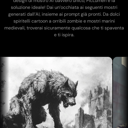
design di mostro AI davvero unico, PicLumen è la
Generatore di tatuaggi con IA
soluzione ideale! Dai un’occhiata ai seguenti mostri
Generatore di avatar AI
generati dall’AI, insieme ai prompt già pronti. Da dolci
Generatore di Pose con IA
spiritelli cartoon a orribili zombie e mostri marini
medievali, troverai sicuramente qualcosa che ti spaventa
e ti ispira.