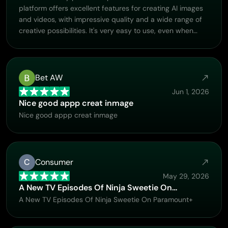
platform offers excellent features for creating AI images
and videos, with impressive quality and a wide range of
creative possibilities. It's very easy to use, even when
experimenting with more complex ideas, and the whole
process is both intuitive and enjoyable. excellent
customer service. The team replies very quickly, is always
friendly, and genuinely tries to solve any issues you may
Bet AW
encounter they care about their users. Overall, Piclumen
Jun 1, 2026
is an innovative, user-friendly, and exciting AI platform. I
Nice good appp creat inmage
highly recommend it to anyone interested in AI image and
Nice good appp creat inmage
video creation.
C
Consumer
May 29, 2026
A New TV Episodes Of Ninja Sweetie On…
A New TV Episodes Of Ninja Sweetie On Paramount+