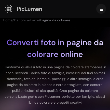
Home
/
Da foto ad arte
/
Pagina da colorare
Home
Video AI
Converti foto in pagine da
colorare online
Crea
Immagine AI
Generatore di video con IA
Da testo a video
Crea
Modelli AI
Trasforma qualsiasi foto in una pagina da colorare stampabile in
Da immagine a video
pochi secondi. Carica foto di famiglia, immagini dei tuoi animali
Da Immagine a Immagine
Generatore di GIF con IA
domestici, foto dei bambini, paesaggi o altre immagini e crea
Da testo a immagine
Modelli di immagini
Strumenti IA
Creatore di Film con IA
pagine da colorare in bianco e nero dettagliate, con contorni
Generatore di Immagini AI
Nano Banana Pro
puliti e risultati di alta qualità. Crea pagine da colorare
Generatore di Arte AI
Midjourney
Modifica e migliora
Per le aziende
personalizzate gratis con PicLumen, perfette per famiglie, classi,
Effetti di tendenza
Generatore di Immagini con IA
Seedream 5.0 Pro
Rimozione dello sfondo
libri da colorare e progetti creativi.
Video di baci con IA
FLUX
Upscaler di Immagini
Foto prodotto