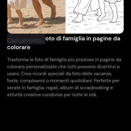
Trasforma le foto di famiglia in pagine da
Caricamento...
colorare
Trasforma le foto di famiglia più preziose in pagine da
colorare personalizzate che tutti possono divertirsi a
usare. Crea ricordi speciali da foto delle vacanze,
feste, compleanni o momenti quotidiani. Perfette per
serate in famiglia, regali, album di scrapbooking e
attività creative condivise per tutte le età.