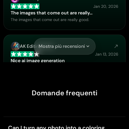
Jan 20, 2026
The images that come out are really…
The images that come out are really good.
AK Editing Zone
Mostra più recensioni
Jan 13, 2026
Nice ai image generation
Nice ai image generation
Domande frequenti
L
Luis Zalla
Dec 20, 2025
Good app and make very good video
Good app and make very good video
Can I turn any photo into a coloring