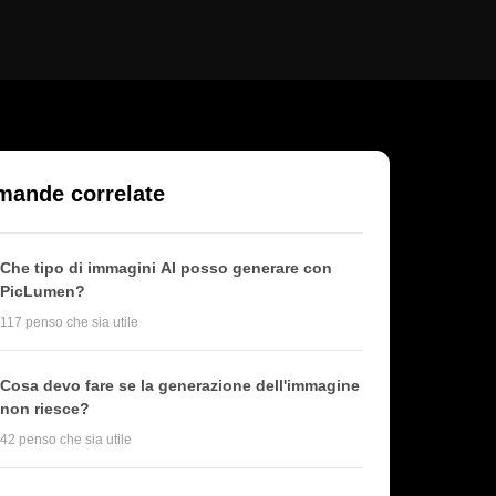
ande correlate
Che tipo di immagini AI posso generare con
PicLumen?
117 penso che sia utile
Cosa devo fare se la generazione dell'immagine
non riesce?
42 penso che sia utile