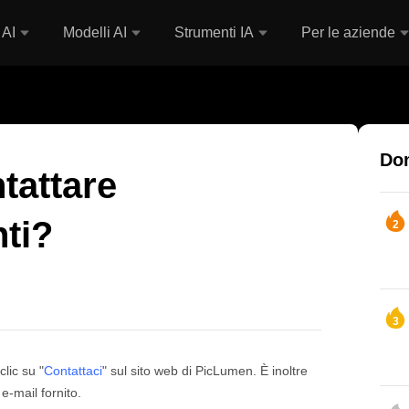
 AI
Modelli AI
Strumenti IA
Per le aziende
Dom
tattare
nti?
2
3
clic su "
Contattaci
" sul sito web di PicLumen. È inoltre
 e-mail fornito.