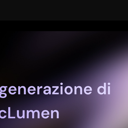
 generazione di
icLumen