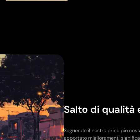
Caricamento...
Salto di qualit
Seguendo il nostro principio costa
apportato miglioramenti significati