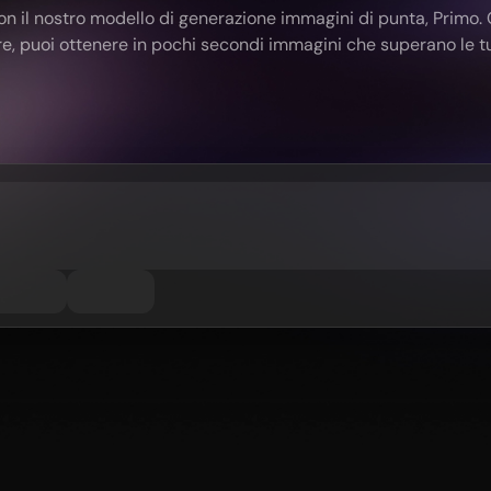
 con il nostro modello di generazione immagini di punta, Primo. 
re, puoi ottenere in pochi secondi immagini che superano le t