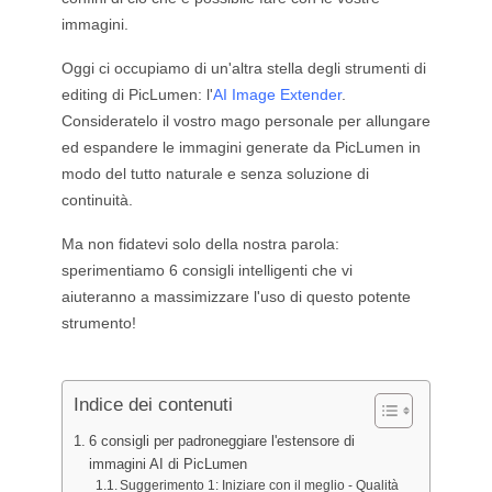
Generatore di tatuaggi con IA
immagini.
Generatore di avatar AI
Generatore di Pose con IA
Oggi ci occupiamo di un'altra stella degli strumenti di
editing di PicLumen: l'
AI Image Extender
.
Consideratelo il vostro mago personale per allungare
ed espandere le immagini generate da PicLumen in
modo del tutto naturale e senza soluzione di
continuità.
Ma non fidatevi solo della nostra parola:
sperimentiamo 6 consigli intelligenti che vi
aiuteranno a massimizzare l'uso di questo potente
strumento!
Indice dei contenuti
6 consigli per padroneggiare l'estensore di
immagini AI di PicLumen
Suggerimento 1: Iniziare con il meglio - Qualità