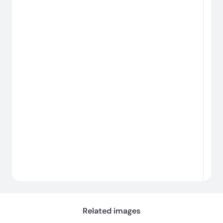
#
d
로
딩
중...
Related images