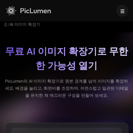
홈
/
AI 이미지 확장기
홈
AI 영상
무료 AI 이미지 확장기로 무한
한 가능성 열기
AI 이미지
AI 영상 생성기
아이디어를 AI로 멋진 영상으로 바꿔 보세요.
동영상 효과
PicLumen의 AI 이미지 확장기로 원본 경계를 넘어 이미지를 확장하
텍스트를 이미지로
세요. 배경을 늘리고, 화면비를 조정하며, 자연스럽고 일관된 디테일
지원되는 비디오 모델
AI로 텍스트 프롬프트를 눈길을 사로잡는 이미지로 변환하세요.
을 유지한 채 매끄러운 구성을 만들어 보세요.
AI 툴
Veo 3.1
Vidu Q3 Pro
HappyHorse 1.0
이미지 투 이미지
이미지를 다양한 버전으로 발전시켜 보세요.
AI 비디오 도구
Kling 2.6
Kling 3.0
Hailuo 2.3
스크립트 기반 영상 생성 AI
Seedance 1.0
Seedance 1.5
Seedance 2.0
지원되는 이미지 모델
AI 아기 댄스 영상 생성기