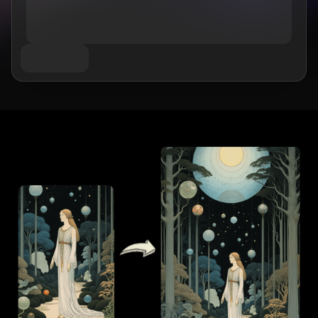
Wan 2.6
Sora 2
AI 애니메이션 생성기
GPT Image 2
Nano Banana 2
AI 키스 영상 생성기
AI 유튜브 동영상 메이커
Nano Banana Pro
Nano Banana
Grok Imagine
AI 생일 영상 메이커
Seedream 4.0
Seedream 4.5
AI 쇼트 비디오 생성기
Seedream 5.0 Pro
Midjourney
Qwen AI
AI 이미지 도구
GPT-4o
AI 아트 생성기
AI 교체
AI 이미지 확장기
AI 컬러라이저
AI 업스케일러
AI 캐릭터 생성기
AI 버튜버 메이커