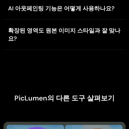
Tim Olukayode Ajayi
해 원본 이미지의 스타일과 품질을 유지하면서 더 큰 구
대 원본 이미지의 두 배까지 확장이 가능합니다.
AI 아웃페인팅 기능은 어떻게 사용하나요?
성을 만들 수 있게 해 줍니다.
Nov 8, 2025
Amazing Platform
AI 아웃페인팅을 사용하려면 먼저 PicLumen의 AI 이미
Honestly, I was wowed the moment I land on PicLumen
지 생성기로 이미지를 만드세요. 이미지가 준비되면 메
and tested their platform. I wanted to pay for the popular
확장된 영역도 원본 이미지 스타일과 잘 맞나
뉴에서 AI 이미지 확장기 도구를 선택하고, 얼마나 확장
one before but had to stop and I am loving it all the way. I
요?
할지 정한 뒤 적용하세요. AI가 자동으로 이미지를 확장
totally recommend PicLumen guys!
하면서 품질을 유지해 줍니다.
네, 우리의 AI 이미지 스트레처는 원본 이미지의 스타일
과 미감을 최대한 가깝게 맞추도록 설계되었습니다. 가
장자리에 추가되는 새로운 콘텐츠는 기존 아트워크와 자
연스럽게 어우러집니다.
PicLumen의 다른 도구 살펴보기