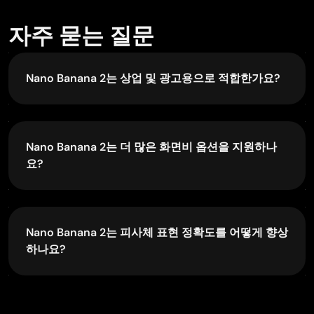
Really good image generation Tool
Really good image generation. I love the way they have
자주 묻는 질문
daily reward system that help beginners to make creative
content before spend money on it. 100% recommended.
Nano Banana 2는 상업 및 광고용으로 적합한가요?
예. Nano Banana 2는 광고 캠페인, 프로모션 비주얼,
GPS BelAR
제품 마케팅, 브랜드 콘텐츠 등 프로덕션급 상업용 활
Jan 1, 2026
용을 위해 설계되었습니다. 최대 4K 해상도 출력, 높은
Nano Banana 2는 더 많은 화면비 옵션을 지원하나
I tried the tool for fun and only used…
프롬프트 정밀도, 피사체 일관성, 정확한 이미지 내 텍
요?
So far, I've only tried PicLumen for fun and used the free
스트 렌더링을 통해 전문적인 크리에이티브 워크플로
‘basic option’. Even as an AI design novice, you can
우를 지원합니다.
예. Nano Banana 2는 다양한 크리에이티브 니즈를 충
achieve great results. It should be emphasised here that
족하기 위해 확장된 화면비 옵션을 지원합니다. 새로
if you choose a simple AI, the coins are enough to just
추가된 화면비는 4:1, 1:4, 8:1, 1:8입니다. 이 옵션들은 플
give it a try (unlike some other tools). I like the community
Nano Banana 2는 피사체 표현 정확도를 어떻게 향상
랫폼별 디자인 요구사항에 더 큰 유연성을 제공합니
concept; the opportunity to get inspiration for your own
하나요?
ideas in the image gallery, as well as the option to ‘like’
다.
and comment on other users' creations. The result
J
J. T. Burrows Tachyglossus
Nano Banana 2는 Gemini의 실제 세계 지식 베이스와
depends, of course, on the quality of the prompt entered,
웹 검색에서 가져온 실시간 정보를 활용해 특정 피사
Dec 16, 2025
but ‘practice makes perfect, as we all know!’ The only
Time Saver for Artist
체를 더 정확하게 표현합니다. 이러한 깊은 문맥 이해