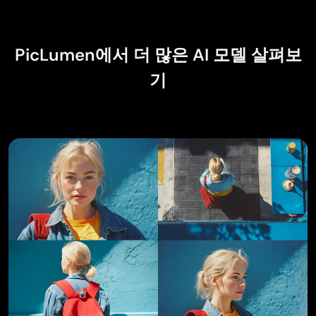
reason for the one-star deduction is that I can't try
를 통해 더 정밀한 비주얼을 생성할 수 있습니다. 따라
The refine sketch is the real reason I joined PicLumen. I
everything with the free access and can't comment on
have shaky hands, and so my sketches are rough, and
서 인포그래픽 제작, 메모를 구조화된 다이어그램으
the paid options.
refining them takes a lot of time and hand cramping.
로 변환, 데이터 시각화 생성 등을 지원합니다.
PicLumen에서 더 많은 AI 모델 살펴보
기