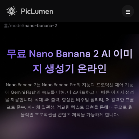
홈
/
model
/
nano-banana-2
홈
AI 영상
무료 Nano Banana 2 AI 이미
지 생성기 온라인
AI 이미지
AI 영상 생성기
아이디어를 AI로 멋진 영상으로 바꿔 보세요.
동영상 효과
Nano Banana 2는 Nano Banana Pro의 지능과 프로덕션 제어 기능
텍스트를 이미지로
에 Gemini Flash의 속도를 더해, 더 스마트하고 더 빠른 이미지 생성
지원되는 비디오 모델
AI로 텍스트 프롬프트를 눈길을 사로잡는 이미지로 변환하세요.
을 제공합니다. 최대 4K 출력, 향상된 비주얼 퀄리티, 더 강력한 프롬
AI 툴
프트 준수, 피사체 일관성, 정교한 텍스트 표현을 통해 대규모로 효
Veo 3.1
Vidu Q3 Pro
HappyHorse 1.0
이미지 투 이미지
율적인 프로덕션급 콘텐츠 제작을 가능하게 합니다.
이미지를 다양한 버전으로 발전시켜 보세요.
AI 비디오 도구
Kling 2.6
Kling 3.0
Hailuo 2.3
스크립트 기반 영상 생성 AI
Seedance 1.0
Seedance 1.5
Seedance 2.0
지원되는 이미지 모델
AI 아기 댄스 영상 생성기