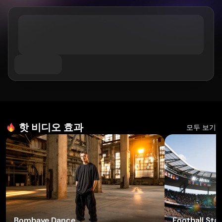
Wan 2.6
Sora 2
AI 애니메이션 생성기
GPT Image 2
Nano Banana 2
AI 키스 영상 생성기
AI 유튜브 동영상 메이커
Nano Banana Pro
Nano Banana
Grok Imagine
AI 생일 영상 메이커
Seedream 4.0
Seedream 4.5
AI 쇼트 비디오 생성기
Seedream 5.0 Pro
Midjourney
Qwen AI
AI 이미지 도구
GPT-4o
AI 아트 생성기
AI 교체
AI 이미지 확장기
핫 비디오 효과
모두 보기
AI 컬러라이저
AI 업스케일러
AI 캐릭터 생성기
AI 버튜버 메이커
이펙트 사용해 보기
Bombaye Dance
Football Star