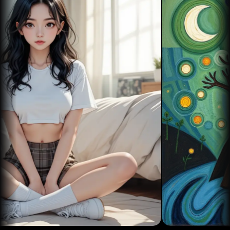
스
랙티
트-
브 스
웹사
투-
토리
이트,
이미
의 콘
소셜
지 알
텐츠
미디
고리
밀도
어, 광
즘으
를 높
고 캠
로 컨
이고
페인
셉 아
싶다
에 쓸
트, 디
면 이
프리
지털
미지
미엄
페인
를 꼭
비주
팅, 유
더해
얼이
니크
보세
필요
한
일
요. AI
하신
러스
가 생
게임
가요?
트레
성한
제작
Amazon,
PicLumen
이션
캐릭
에 활
Etsy,
이 도
을 다
터 초