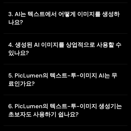
우리의 AI 생성기를 사용하면 텍스트만으로도 손쉽게 뛰
Nov 4, 2025
어난 AI 이미지를 만들 수 있습니다. PicLumen은 또한
인
Amazing work!
3. AI는 텍스트에서 어떻게 이미지를 생성하
페인팅
,
아웃페인팅
,
업스케일링
같은 편집 도구를 제공해
Amazing work!! Love it already made some art and
나요?
이미지를 완성도 높게 다듬을 수 있습니다. 맞춤 아트 제
people love will be making more!
작: 텍스트 프롬프트로 특정 테마나 스타일에 맞는 유니
PicLumen의 무료 AI 이미지 생성기는 강력한 대규모 언
크한 이미지를 디자인하세요. 마케팅 소재 생성: 광고 포
어 모델(LLM)로 텍스트 프롬프트를 분석하고, 고급 알고
스터, 소셜 미디어 아바타, 프로모션 콘텐츠 등 시선을 끄
4. 생성된 AI 이미지를 상업적으로 사용할 수
리즘을 사용해 고품질 이미지를 생성합니다. 텍스트를
는 이미지를 만들어 보세요. 스토리텔링 지원: 캐릭터, 배
있나요?
입력하고, 스타일을 선택한 뒤, 나머지는 도구에 맡기기
경, 만화 장면까지 묘사해, 이야기와 딱 맞는 일러스트를
만 하면 됩니다.
네, PicLumen의 AI 이미지 생성기로 만든 이미지는 개인
생성할 수 있습니다.
및 상업 프로젝트 모두에 사용할 수 있습니다. 다만, 구체
5. PicLumen의 텍스트-투-이미지 AI는 무
적인 사용 가이드는 PicLumen의
이용 약관
을 꼭 확인해
료인가요?
주세요.
네, PicLumen은 모든 사용자를 위한 무료 요금제를 제공
합니다. 또한 유료 구독자를 위한 상위 플랜도 제공하고
6. PicLumen의 텍스트-투-이미지 생성기는
있습니다. 여기에서 구독자 권리에 대해 더 자세히 확인
초보자도 사용하기 쉽나요?
하실 수 있습니다.
물론입니다! PicLumen의 텍스트-투-이미지 생성기는