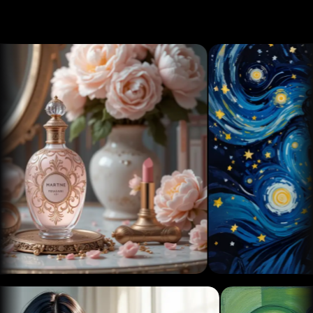
소설,
로딩 중...
PicLumen
만화,
의 텍
인터