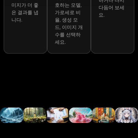
하거나 다시
리에
패키
자료
히어
고, 구
든,
미지가 더 좋
호하는 모델,
다듬어 보세
이티
지 아
를 제
로 이
도를
Webtoo
은 결과를 냅
가로세로 비
요.
브 프
이디
작할
미지,
다듬
에 연
니다.
율, 생성 모
로세
어, 프
때,
프로
고, 출
재하
드, 이미지 개
스를
로모
PicLumen
모션
간 전
는 웹
수를 선택하
가속
션 배
은 추
그래
영감
툰 작
세요.
하고
너로
상적
픽을
을 얻
가든,
추가
스토
인 개
생성
는 크
PicLum
개발
어의
념도
해 비
리에
은 당
을 위
시선
선명
즈니
이티
신의
한 탄
을 끌
한 이
스를
브 워
상상
탄한
고 전
미지
빠르
크플
을 눈
기반
환율
로 시
게 차
로를
앞에
을 제
을 높
각화
별화
제공
펼쳐
공합
이세
해 줍
하세
합니
줍니
니다.
요.
니다.
요.
다.
다.