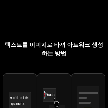
로딩 중...
용할
Shopify
와드
양한
상, 판
배경
스토
립니
아트
타지
설정,
어에
다! 우
스타
풍경,
캐릭
쓸 맞
AI로
리의
일로
SF 배
터 디
춤 제
흥미
생성
손쉽
경은
자인,
품 사
로운
형
AI
게 실
큰 비
3D 컨
진, 라
비주
이미
험해
용 없
텍스트를 이미지로 바꿔 아트워크 생성
셉 아
이프
얼, 인
지 생
보세
이도
트를
스타
포그
성기
요.
이 목
하는 방법
플레
일 샷,
래픽,
로 디
Redbubble·Socie
표를
이스
브랜
설명
자이
용 맞
이루
홀더
딩 에
이미
너 없
춤 프
는 데
나 레
셋이
지를
이도
린트,
큰 도
퍼런
필요
생성
제품
Kindle
움이
스로
하신
해 교
런칭,
Direct
됩니
생성
가요?
육 콘
블로
Publishing
다. 몰
하세
텍스
텐츠
그 배
용 책
입감
요. 모
트-
를 더
너, 랜
표지,
있는