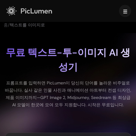
홈
/
텍스트를 이미지로
홈
AI 비디오
무료 텍스트-투-이미지 AI 생
성기
만들기
AI 이미지
AI 비디오 생성기
텍스트를 영상으로
만들기
AI 모델
프롬프트를 입력하면 PicLumen이 당신의 단어를 놀라운 비주얼로
이미지 → 비디오
바꿉니다. 실사 같은 인물 사진과 애니메이션 아트부터 컨셉 디자인,
이미지 투 이미지
AI GIF 생성기
제품 이미지까지—GPT Image 2, Midjourney, Seedream 등 최상급
텍스트를 이미지로
이미지 모델
AI 툴
AI 무비 메이커
AI 모델이 한곳에 모여 모두 지원합니다. 시작은 무료입니다.
AI 이미지 생성기
나노 바나나 프로
AI 아트 생성기
Midjourney
편집 및 향상
비즈니스용
인기 이펙트
AI 이미지 생성기
Seedream 5.0 Pro
배경 제거
AI 키스 영상
FLUX
이미지 업스케일러
제품 사진