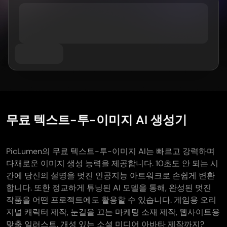
AI 트워크 생성기
과목별
GPT 이미지 2.0
이미지 컬러라이저
AI 제품 사진 촬영
AI 허그 비디오
AI 걸 생성기
AI 교체 (인페인트)
AI 배경 생성기
AI 댄스 영상
AI 휴먼 생성기
비디오 모델
AI 이미지 합치기
제품 스테이징
아기 댄스 영상
AI 캐릭터 생성기
이미지 확장기
Kling 3.0 모션 컨트롤
AI 얼굴 생성기
소라 AI
가상 착용
영상 편집
AI 아기 생성기
Seedance 2.0
리터치 & 리스타일
AI 패션 모델
영상에서 객체 제거
Veo 3.1
AI 옷 갈아입히기
옷 갈아입히기
영상에서 텍스트 제거
스타일별
그록 이매진
헤어스타일 변경기
영상 노이즈 제거
모든 모델
사실적인
여권 사진 메이커
무료 텍스트-투-이미지 AI 생성기
슬로모션 메이커
마케팅
애니메이션 캐릭터
오브젝트 제거
비디오를 애니메이션으로
펑코 팝
사진을 예술로
AI 제품 영상
PicLumen의 무료 텍스트-투-이미지 AI는 빠르고 강력하며
픽셀 아트
색칠하기 페이지
AI 로고 생성기
다채로운 이미지 생성 능력을 제공합니다. 10초도 안 되는 시
치비 메이커
AI 포스터 생성기
간에 당신의 설명을 멋진 인공지능 아트워크로 손쉽게 변환
AI 배너 생성기
합니다. 또한 정교하게 튜닝된 AI 모델을 통해, 완성된 멋진
책 표지 메이커
인기 메이커
작품을 어떤 프로젝트에도 활용할 수 있습니다. 게임용 오리
의류 디자인
VTuber 메이커
지널 캐릭터 제작, 눈길을 끄는 마케팅 소재 제작, 웹사이트용
3D 캐릭터
맞춤 일러스트, 개성 있는 소셜 미디어 아바타 제작까지?