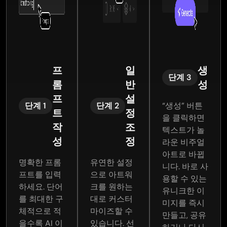
바일
투-
매력
딩 페
Spotify
던전
게임
이미
적으
이지
앨범
앤 드
이나
지 생
로 만
용 맞
커버
래곤
VR
성기
드세
춤 이
등 어
캠페
경험
가 상
요. 비
미지
떤 작
인을
을 위
품을
즈니
를 만
업이
준비
프
일
생
한 프
돋보
스 프
들 수
든, 텍
하는
단계 3
롬
반
성
로토
이게
레젠
있습
스
게임
프
설
타입
하는
테이
니다.
트-
마스
단계 1
단계 2
“생성” 버튼
트
정
을 만
프로
션용
Facebook
투-
터든,
을 클릭하면
들든,
급 이
파워
광고,
픽처
Wattpa
작
조
텍스트가 놀
Unity·Unreal
미지
포인
Instagram
생성
용 비
성
정
라운 비주얼
Engine·Roblox
를 만
트,
게시
기는
주얼
아트로 바뀝
용 에
들어
Udemy
물,
아이
레퍼
명확한 프롬
유연한 설정
니다. 바로 사
셋을
드립
온라
LinkedIn
디어
런스
프트를 입력
으로 아트워
용할 수 있는
제작
니다.
인 강
용 눈
를 빠
를 만
하세요. 단어
크를 원하는
유니크한 이
하든
AI가
의,
에 띄
르게
드는
를 최대한 구
대로 커스터
미지를 즉시
PicLumen
만든
Notion
는 포
테스
인디
체적으로 적
마이즈할 수
만들고, 공유
은 크
목업,
학습
스터,
트하
작가
을수록 AI 이
있습니다. 선