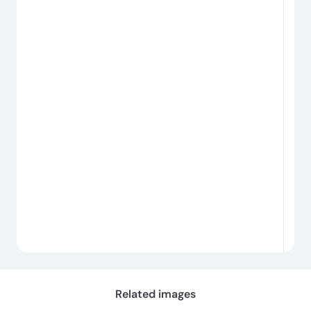
로
딩
중...
Related images