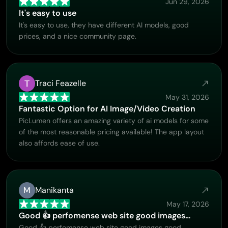
Jun 29, 2026
It's easy to use
It's easy to use, they have different AI models, good
prices, and a nice community page.
Traci Feazelle
May 31, 2026
Fantastic Option for AI Image/Video Creation
PicLumen offers an amazing variety of ai models for some
of the most reasonable pricing available! The app layout
also affords ease of use.
M
Manikanta
May 17, 2026
Good 👍 perfomense web site good images…
Good 👍 perfomense web site good images good