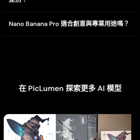
與標準版相比，Nano Banana Pro 在多項能力上大幅升
級：文字更自然、細節更穩定、控制更精準、畫質更清
Nano Banana Pro 適合創意與專業用途嗎？
晰。Pro 將
Nano Banana
的 2K 解析度提升至 4K，幾乎
lourdes mayorga
完全消除文字錯誤，能生成準確的多語言文字，並以更
當然。不論是概念美術、行銷活動還是產品視覺，它的
Nov 7, 2025
高精度掌控角色細節。Nano Banana Pro 是一次全面升
高保真畫質與智慧編輯工具都能輕鬆對應各種創作目
IT IS A GREAT TOOL AND IT HELPS YU A…
級，也是目前 Google 最強大的圖像生成與編輯模型。
標。
IT IS A GREAT TOOL AND IT HELPS YU A LOT I WOULD
RECOMEND THIS TOIEVERYBODY
M
Meyna Chavez
在 PicLumen 探索更多 AI 模型
Nov 4, 2025
Amazing work!
Amazing work!! Love it already made some art and
people love will be making more!