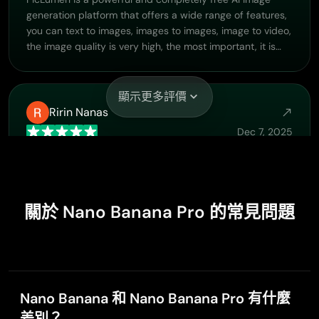
generation platform that offers a wide range of features,
you can text to images, images to images, image to video,
the image quality is very high, the most important, it is
totally free, you can get many rewards by creating your
jobs, like other's creation, welcome to joint and create
your job, a goog platform for making money using the
顯示更多評價
best ai tool
Ririn Nanas
Dec 7, 2025
Great
Great, I like Piclumen giving freedom to their work, both
paid and free, to be used as content material for
personal or commercial purposes.
關於 Nano Banana Pro 的常見問題
Jayden G
Nov 8, 2025
Nano Banana 和 Nano Banana Pro 有什麼
Good it was great I loved making my oc…
Good it was great I loved making my oc Saiyan
差別？