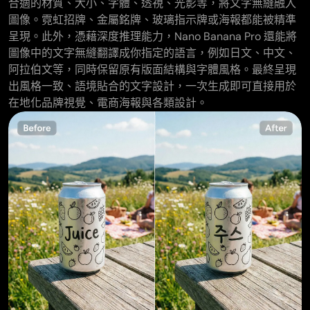
合適的材質、大小、字體、透視、光影等，將文字無縫融入
圖像。霓虹招牌、金屬銘牌、玻璃指示牌或海報都能被精準
呈現。此外，憑藉深度推理能力，Nano Banana Pro 還能將
圖像中的文字無縫翻譯成你指定的語言，例如日文、中文、
阿拉伯文等，同時保留原有版面結構與字體風格。最終呈現
出風格一致、語境貼合的文字設計，一次生成即可直接用於
在地化品牌視覺、電商海報與各類設計。