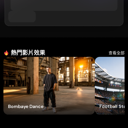
AI 電臀舞生成器
按主題
GPT 影像 2.0
圖片上色工具
AI 產品攝影
AI 擁抱影片
AI 女孩生成器
AI 內容替換（修補）
AI 背景產生器
AI 舞蹈影片
AI 真人生成器
影片模型
AI 圖像合成器
產品預備環境
寶寶舞蹈影片
AI 角色生成器
影像延伸工具
Kling 3.0 動態控制
AI 臉部生成器
Sora AI
試穿
影片剪輯
AI 寶寶生成器
Seedance 2.0
修飾與重塑風格
AI 時尚模特兒
移除影片中的物件
Veo 3.1
AI 換裝工具
熱門影片效果
查看全部
換裝工具
去除影片文字
依風格
Grok 想像
髮型變換器
影片降噪
所有模型
寫實
證件照製作器
慢動作製作工具
行銷
動漫角色
物件移除工具
影片轉動漫風
Funko Pop
照片變藝術
AI 產品影片
像素藝術
著色頁
AI 標誌產生器
Q版角色製作器
AI 海報產生器
AI 橫幅產生器
試用特效
Bombaye Dance
Football Star
書籍封面製作工具
熱門創作者
服裝設計
VTuber 製作工具
3D 角色