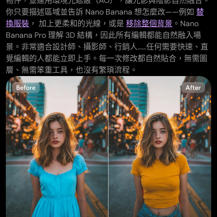
物件，並運用環境光遮蔽（AO），讓光影與陰影自然融合。
你只要描述區域並告訴 Nano Banana 想怎麼改——例如
替
換服裝
， 加上更柔和的光線，或是
移除整個背景
。Nano
Banana Pro 理解 3D 結構，因此所有編輯都能自然融入場
景。非常適合設計師、攝影師、行銷人……任何需要快速、直
覺編輯的人都能立即上手。每一次修改都自然貼合，無需圖
層、無需笨重工具，也沒有繁瑣流程。