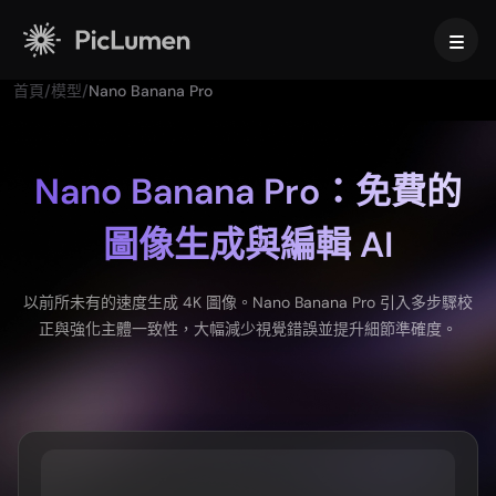
首頁
/
模型
/
Nano Banana Pro
首頁
AI 影片
Nano Banana Pro：免費的
圖像生成與編輯 AI
建立
AI圖像
AI 影片生成器
文字轉影片
建立
AI 模型
以前所未有的速度生成 4K 圖像。Nano Banana Pro 引入多步驟校
圖片轉影片
正與強化主體一致性，大幅減少視覺錯誤並提升細節準確度。
圖生圖
AI GIF 產生器
文字轉圖片
影像模型
AI 工具
AI 電影製作工具
AI 圖像生成器
Nano Banana Pro
AI 藝術生成器
Midjourney
編輯與優化
商務版
熱門特效
AI 圖片產生器
Seedream 5.0 專業版
背景去除工具
AI 親吻影片
FLUX
圖片放大器
產品照片