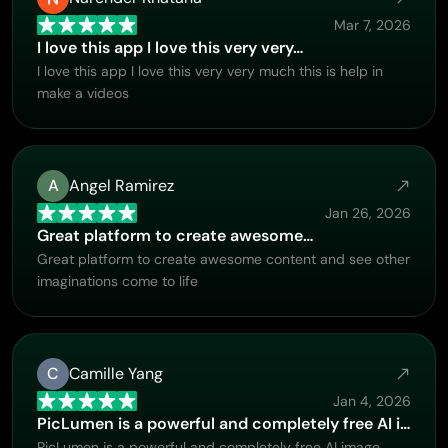
Mar 7, 2026
I love this app I love this very very…
I love this app I love this very very much this is help in
make a videos
A
Angel Ramirez
Jan 26, 2026
Great platform to create awesome…
Great platform to create awesome content and see other
imaginations come to life
C
Camille Yang
Jan 4, 2026
PicLumen is a powerful and completely free AI image 
PicLumen is a powerful and completely free AI image