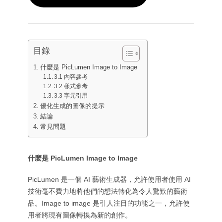
Wan 2.6
Sora 2
AI 動畫產生器
GPT Image 2
Nano Banana 2
AI 親吻影片產生器
AI YouTube 影片製作工具
Nano Banana Pro
Nano Banana
AI 生日影片製作工具
目錄
Grok Imagine
Seedream 4.0
Seedream 4.5
AI 短影片產生器
什麼是 PicLumen Image to Image
Seedream 5.0 專業版
Midjourney
Qwen AI
3.1 內容參考
AI 圖像工具
3.2 樣式參考
GPT-4o
3.3 字元引用
AI 藝術生成器
優化生成的圖像的提示
AI 替換
結論
AI 影像延伸工具
常見問題
AI 上色工具
AI 影像升級器
什麼是 PicLumen Image to Image
AI 角色生成器
AI VTuber 製作工具
PicLumen 是一個 AI 藝術生成器，允許使用者使用 AI
技術毫不費力地將他們的想法轉化為令人驚歎的藝術
品。Image to image 是引人注目的功能之一，允許使
用者將現有圖像轉換為新的創作。