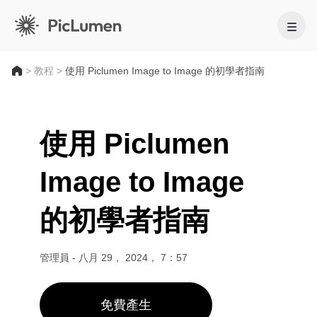
首頁
>
教程
>
使用 Piclumen Image to Image 的初學者指南
AI影片
使用 Piclumen
AI圖像
AI影片生成器
Image to Image
用 AI 將你的靈感化成驚豔影片。
影片特效
文字生成圖像
的初學者指南
支援的影片模型
用 AI 將文字提示轉換成吸睛的圖像。
AI 工具
Veo 3.1
Vidu Q3 Pro
HappyHorse 1.0
圖生圖
管理員
-
八月 29， 2024， 7：57
將你的圖片演化成多種不同版本。
AI 影片工具
Kling 2.6
Kling 3.0
Hailuo 2.3
腳本轉影片 AI
Seedance 1.0
Seedance 1.5
Seedance 2.0
免費產生
支援的影像模型
AI 寶寶舞蹈影片生成器