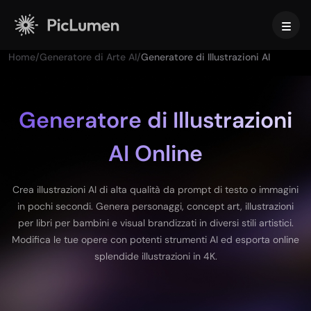
Home
/
Generatore di Arte AI
/
Generatore di Illustrazioni AI
Home
Video AI
Generatore di Illustrazioni
AI Online
Crea
Immagine AI
Generatore di video con IA
Da testo a video
Crea
Modelli AI
Crea illustrazioni AI di alta qualità da prompt di testo o immagini
Da immagine a video
in pochi secondi. Genera personaggi, concept art, illustrazioni
Da Immagine a Immagine
Generatore di GIF con IA
per libri per bambini e visual brandizzati in diversi stili artistici.
Da testo a immagine
Modelli di immagini
Strumenti IA
Creatore di Film con IA
Modifica le tue opere con potenti strumenti AI ed esporta online
Generatore di Immagini AI
Nano Banana Pro
splendide illustrazioni in 4K.
Generatore di Arte AI
Midjourney
Modifica e migliora
Per le aziende
Effetti di tendenza
Generatore di Immagini con IA
Seedream 5.0 Pro
Rimozione dello sfondo
Video di baci con IA
FLUX
Upscaler di Immagini
Foto prodotto