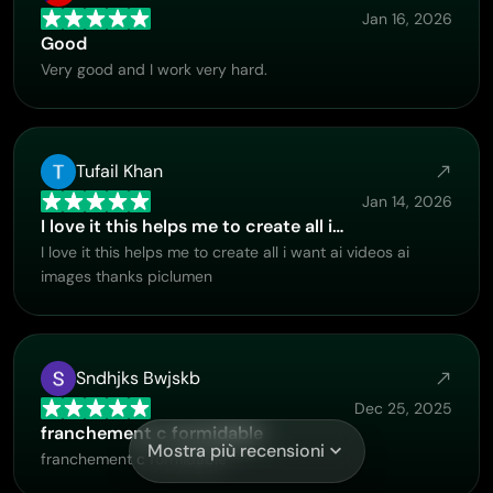
Jan 16, 2026
Good
Very good and I work very hard.
Tufail Khan
Jan 14, 2026
I love it this helps me to create all i…
I love it this helps me to create all i want ai videos ai
images thanks piclumen
Sndhjks Bwjskb
Dec 25, 2025
franchement c formidable
Mostra più recensioni
franchement c formidable