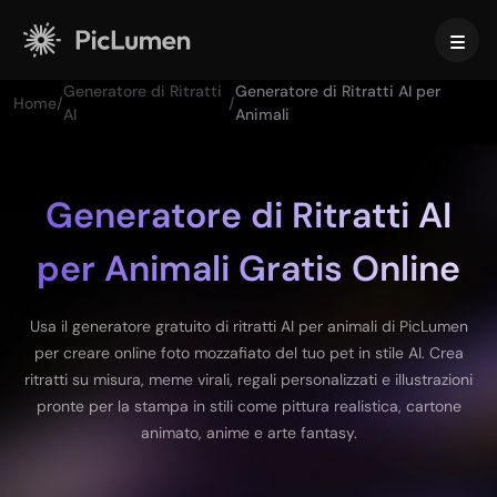
Generatore di Ritratti
Generatore di Ritratti AI per
Home
/
/
Home
AI
Animali
Video AI
Generatore di Ritratti AI
Immagine AI
Generatore di Video AI
per Animali Gratis Online
Trasforma le tue idee in video straordinari con l’AI.
Effetti Video
Testo in Immagine
Usa il generatore gratuito di ritratti AI per animali di PicLumen
Modelli video supportati
Trasforma i tuoi prompt di testo in immagini sorprendenti con
per creare online foto mozzafiato del tuo pet in stile AI. Crea
l’AI.
Strumenti IA
ritratti su misura, meme virali, regali personalizzati e illustrazioni
Veo 3.1
Vidu Q3 Pro
HappyHorse 1.0
Da Immagine a Immagine
pronte per la stampa in stili come pittura realistica, cartone
Strumenti video AI
Kling 2.6
Kling 3.0
Hailuo 2.3
Trasforma le tue immagini in molteplici varianti.
animato, anime e arte fantasy.
Da script a video con l'AI
Seedance 1.0
Seedance 1.5
Seedance 2.0
Generatore di video di ballo per bebè con IA
Modelli di immagini supportati