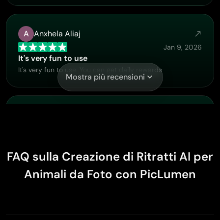
A
Anxhela Aliaj
Jan 9, 2026
It's very fun to use
It's very fun to use. You can get daily rewards
Mostra più recensioni
Federico Bidonde
Dec 30, 2025
Good app recién probando
Good app recién probando
FAQ sulla Creazione di Ritratti AI per
Animali da Foto con PicLumen
A
Awais Ali khan
Dec 30, 2025