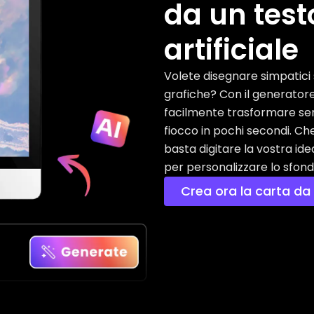
da un testo
artificiale
Volete disegnare simpatici
grafiche? Con il generatore
facilmente trasformare semp
fiocco in pochi secondi. Che
basta digitare la vostra idea 
per personalizzare lo sfond
Crea ora la carta da