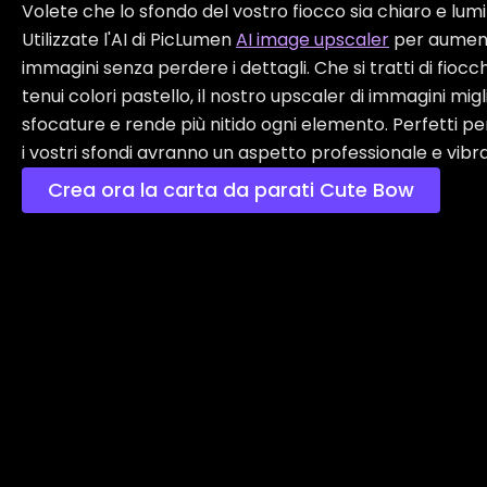
Volete che lo sfondo del vostro fiocco sia chiaro e lu
Utilizzate l'AI di PicLumen
AI
i
mage
u
pscaler
per aumenta
immagini senza perdere i dettagli. Che si tratti di fiocchi
tenui colori pastello, il nostro upscaler di immagini migli
sfocature e rende più nitido ogni elemento. Perfetti per
i vostri sfondi avranno un aspetto professionale e vibran
Crea ora la carta da parati Cute Bow