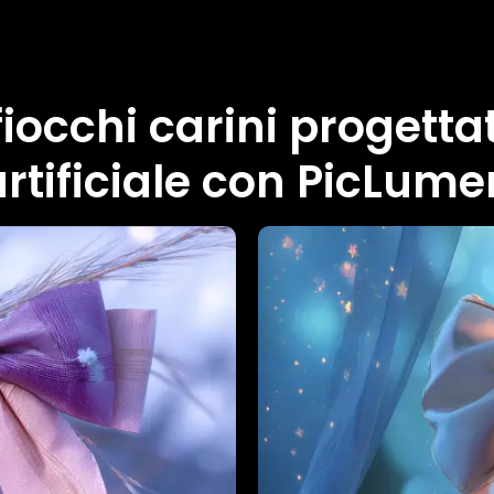
iocchi carini progettat
artificiale con PicLume