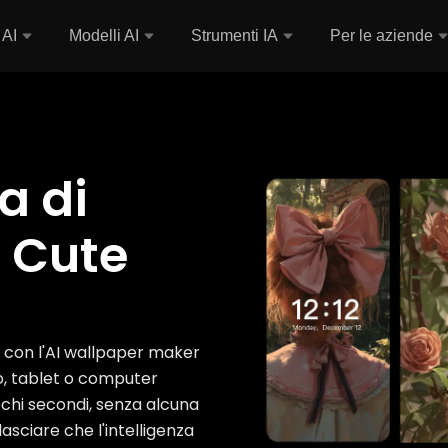
 AI
Modelli AI
Strumenti IA
Per le aziende
a di
I Cute
o con l'AI wallpaper maker
no, tablet o computer
ochi secondi, senza alcuna
lasciare che l'intelligenza