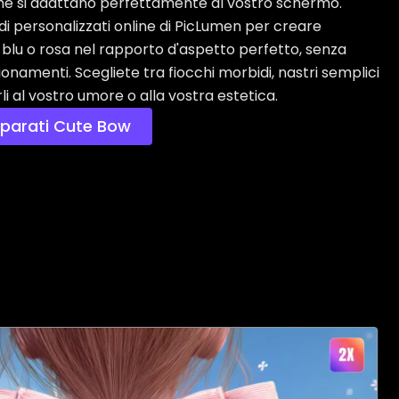
che si adattano perfettamente al vostro schermo.
ondi personalizzati online di PicLumen per creare
i blu o rosa nel rapporto d'aspetto perfetto, senza
sionamenti. Scegliete tra fiocchi morbidi, nastri semplici
li al vostro umore o alla vostra estetica.
 parati Cute Bow