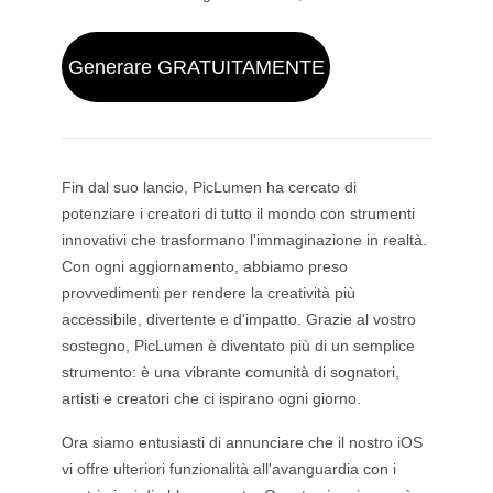
Per oggetto
Generatore di Twerk con IA
GPT Image 2.0
Colorazione Immagini
Fotografia di prodotto con AI
Video Abbraccio AI
Generatore di ragazze AI
Sostituzione AI (Inpaint)
Generatore di sfondi con IA
Video di danza AI
Generare GRATUITAMENTE
Modelli video
Generatore di Persone AI
Combina Immagini con l'AI
Ambiente di staging del prodotto
Video di Baby Dance
Generatore di Personaggi AI
Estensione immagine
Kling 3.0 Controllo del Movimento
Generatore di Volti AI
Sora AI
Prova virtuale
Montaggio video
Generatore di Bebè con IA
Ritocca e Ristilizza
Seedance 2.0
Modella AI
Rimuovi oggetto dal video
Veo 3.1
Fin dal suo lancio, PicLumen ha cercato di
Cambia Abiti con l’AI
Cambia Abiti
Per stile
Rimuovi testo dal video
Grok Imagine
potenziare i creatori di tutto il mondo con strumenti
Cambia Acconciatura
Riduci rumore video
Tutti i modelli
innovativi che trasformano l'immaginazione in realtà.
Realistico
Creatore di Foto per Passaporto
Creatore di Slow Motion
Con ogni aggiornamento, abbiamo preso
Marketing
Personaggio anime
Rimozione oggetti
Da video ad anime
provvedimenti per rendere la creatività più
Funko Pop
Da foto ad arte
Video di prodotto AI
accessibile, divertente e d'impatto. Grazie al vostro
Pixel art
Pagina da colorare
Generatore di loghi con IA
sostegno, PicLumen è diventato più di un semplice
Chibi Maker
Generatore di poster con IA
strumento: è una vibrante comunità di sognatori,
Generatore di banner con IA
artisti e creatori che ci ispirano ogni giorno.
Creatore di Copertine per Libri
Creator popolari
Design di abbigliamento
Ora siamo entusiasti di annunciare che il nostro iOS
VTuber Maker
vi offre ulteriori funzionalità all'avanguardia con i
Personaggio 3D