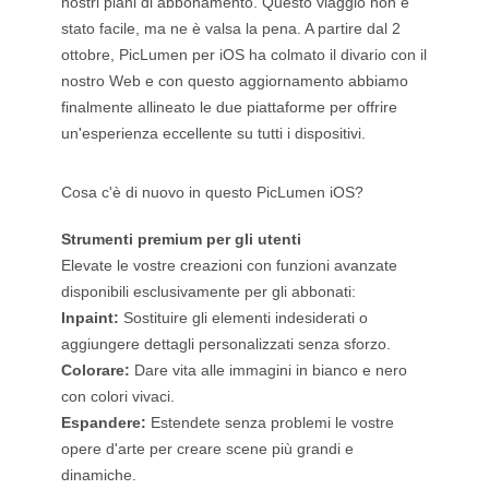
nostri piani di abbonamento. Questo viaggio non è
Generatore di tatuaggi con IA
stato facile, ma ne è valsa la pena. A partire dal 2
Generatore di avatar AI
ottobre, PicLumen per iOS ha colmato il divario con il
Generatore di Pose con IA
nostro Web e con questo aggiornamento abbiamo
finalmente allineato le due piattaforme per offrire
un'esperienza eccellente su tutti i dispositivi.
Cosa c'è di nuovo in questo PicLumen iOS?
Strumenti premium per gli utenti
Elevate le vostre creazioni con funzioni avanzate
disponibili esclusivamente per gli abbonati:
Inpaint:
Sostituire gli elementi indesiderati o
aggiungere dettagli personalizzati senza sforzo.
Colorare:
Dare vita alle immagini in bianco e nero
con colori vivaci.
Espandere:
Estendete senza problemi le vostre
opere d'arte per creare scene più grandi e
dinamiche.