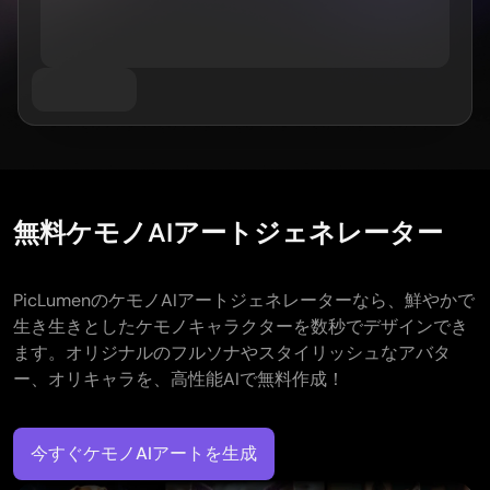
AIお尻ダンスジェネレーター
件名別
GPT Image 2.0
画像カラー化ツール
AIプロダクト写真撮影
AIハグ動画
AIガールジェネレーター
AI 置き換え（インペイント）
AI背景ジェネレーター
AIダンス動画
AIヒューマンジェネレーター
ビデオモデル
AI画像合成ツール
プロダクトステージング
赤ちゃんダンス動画
AIキャラクター生成ツール
画像拡張ツール
Kling 3.0 モーションコントロール
AI顔ジェネレーター
Sora AI
試着
動画編集
AI赤ちゃんジェネレーター
Seedance 2.0
レタッチ＆リスタイル
AIファッションモデル
動画からオブジェクトを削除
Veo 3.1
AI服装チェンジャー
服装チェンジャー
動画からテキストを削除
スタイル別
Grok Imagine
ヘアスタイルチェンジャー
無料ケモノAIアートジェネレーター
動画ノイズ除去
すべてのモデル
リアル
パスポート写真メーカー
スローモーションメーカー
マーケティング
アニメキャラクター
オブジェクト削除
動画をアニメに変換
PicLumenのケモノAIアートジェネレーターなら、鮮やかで
Funko Pop
写真をアートに
AIプロダクト動画
生き生きとしたケモノキャラクターを数秒でデザインでき
ピクセルアート
ぬりえページ
AIロゴジェネレーター
ます。オリジナルのフルソナやスタイリッシュなアバタ
ちびキャラメーカー
AIポスタージェネレーター
ー、オリキャラを、高性能AIで無料作成！
AIバナー生成ツール
ブックカバーメーカー
人気のメーカー
服のデザイン
VTuberメーカー
今すぐケモノAIアートを生成
3Dキャラクター