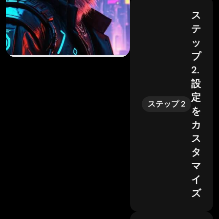
ス
テ
ッ
プ
2.
設
定
ステップ 2
を
カ
ス
タ
マ
イ
ズ