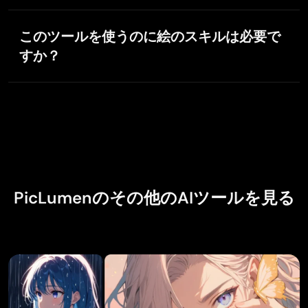
はい！PicLumenの最先端イメージ・トゥ・イメージ機
能で実現できます。写真をアップロードし、
このツールを使うのに絵のスキルは必要で
「Content Ref」など適切な参照モードを選んで、作り
すか？
たいイメージを説明してください。ケモノキャラクタ
ージェネレーターがあなたのリクエストに応えます。
いいえ、必要ありません。直感的なインターフェース
なので、絵の経験がない方でも誰でも簡単に印象的な
ケモノアートを作成できます。
PicLumenのその他のAIツールを見る