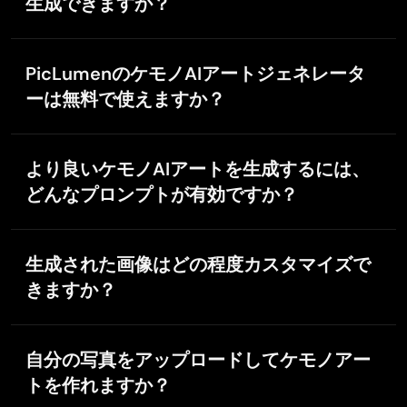
生成できますか？
generators, adding features like upscaling, I paint, out
paint, and editing. And the best thing about this platform
生成にかかる時間は状況によって異なりますが、通常
is the incredibly affordable prices. If you are new this
Edwin Capdepomt
は数秒でケモノキャラクターが完成します。
platform is perfect because they offer a free level
PicLumenのケモノAIアートジェネレータ
Dec 9, 2025
allowing you to generate 50 images a day. They have an
Strong aesthetic ability.
ーは無料で使えますか？
incredible community of artists and also offer tutorials.
Piclumen gives the impression of being a capable and
Two thumbs up!!
はい、無料でご利用いただけます。登録するだけで、
expressive image generator with a refined aesthetic. If it
すべての機能を追加料金なしでお使いいただけます。
maintains this level of quality in other types of scenes, it
より良いケモノAIアートを生成するには、
will become one of the most interesting visual tools
どんなプロンプトが有効ですか？
available today.
詳細なプロンプトほど良い結果が得られます。例：
「人型のオオカミ、サイバーパンクスタイル、光る毛
Hesham Zohny
生成された画像はどの程度カスタマイズで
並み、背景も細かく描写」。スタイルやキャラクター
Nov 14, 2025
きますか？
の特徴、雰囲気などを具体的に指定しましょう。
it is super easy and UI/UXis perfect
非常に柔軟です！毛並みの質感からポーズまで細かく
it is super easy and UI/UXis perfect
調整でき、プロンプトに書き込むことでアニメ風、リ
自分の写真をアップロードしてケモノアー
アル調、3D風などアートスタイルも自由にカスタマイ
トを作れますか？
ズできます。