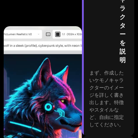
ラ
ク
タ
ー
を
説
明
まず、作成した
いケモノキャラ
クターのイメー
ジを詳しく書き
出します。特徴
やスタイルな
ど、自由に指定
してください。