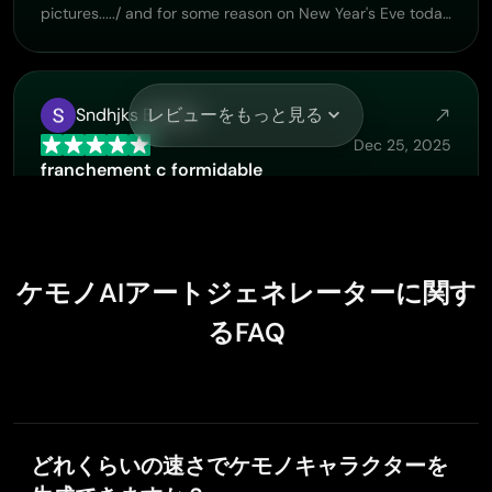
pictures...../ and for some reason on New Year's Eve today
it won't let me make pictures
Sndhjks Bwjskb
レビューをもっと見る
Dec 25, 2025
franchement c formidable
franchement c formidable
ケモノAIアートジェネレーターに関す
Amy Crawford
るFAQ
Dec 24, 2025
Pic Lumen ai is a bright star in a galaxy of money hung
I've been using Pic Lumen ai for a little over a year now.
The first thing that stood out to me was the level of
quality of the photos. Very realistic, brilliantly clear,
vibrant. They've done a lot of expansion in the past year
どれくらいの速さでケモノキャラクターを
as well ie; using the top of the line image and video