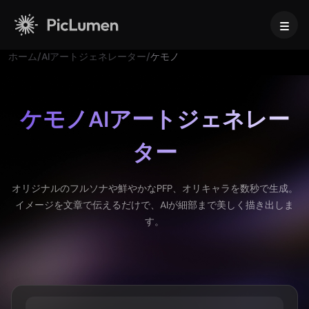
ホーム
/
AIアートジェネレーター
/
ケモノ
ホーム
AI動画
ケモノAIアートジェネレー
ター
作成
AI画像
AI動画ジェネレーター
テキストから動画へ
作成
AIモデル
オリジナルのフルソナや鮮やかなPFP、オリキャラを数秒で生成。
画像から動画へ
イメージを文章で伝えるだけで、AIが細部まで美しく描き出しま
画像から画像生成
AI GIFジェネレーター
す。
テキストから画像へ
画像モデル
AIツール
AI動画メーカー
AI画像ジェネレーター
Nano Banana Pro
AIアートジェネレーター
Midjourney
編集と強化
法人向け
トレンドのエフェクト
AI画像ジェネレーター
Seedream 5.0 Pro
背景リムーバー
AIキス動画
FLUX
画像アップスケーラー
商品写真