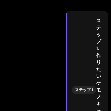
ス
テ
ッ
プ
1.
作
り
た
い
ケ
モ
ステップ 1
ノ
キ
ャ