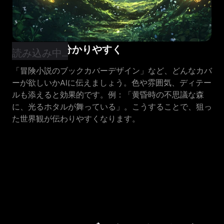
具体的かつ分かりやすく
読み込み中...
「冒険小説のブックカバーデザイン」など、どんなカバ
ーが欲しいかAIに伝えましょう。色や雰囲気、ディテー
ルも添えると効果的です。例：「黄昏時の不思議な森
に、光るホタルが舞っている」。こうすることで、狙っ
た世界観が伝わりやすくなります。