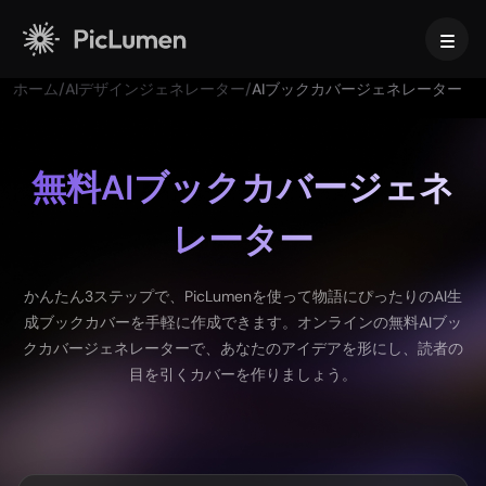
ホーム
/
AIデザインジェネレーター
/
AIブックカバージェネレーター
ホーム
AI動画
無料AIブックカバージェネ
レーター
作成
AI画像
AI動画ジェネレーター
テキストから動画へ
作成
AIモデル
かんたん3ステップで、PicLumenを使って物語にぴったりのAI生
画像から動画へ
成ブックカバーを手軽に作成できます。オンラインの無料AIブッ
画像から画像生成
AI GIFジェネレーター
クカバージェネレーターで、あなたのアイデアを形にし、読者の
テキストから画像へ
画像モデル
AIツール
AI動画メーカー
目を引くカバーを作りましょう。
AI画像ジェネレーター
Nano Banana Pro
AIアートジェネレーター
Midjourney
編集と強化
法人向け
トレンドのエフェクト
AI画像ジェネレーター
Seedream 5.0 Pro
背景リムーバー
AIキス動画
FLUX
画像アップスケーラー
商品写真