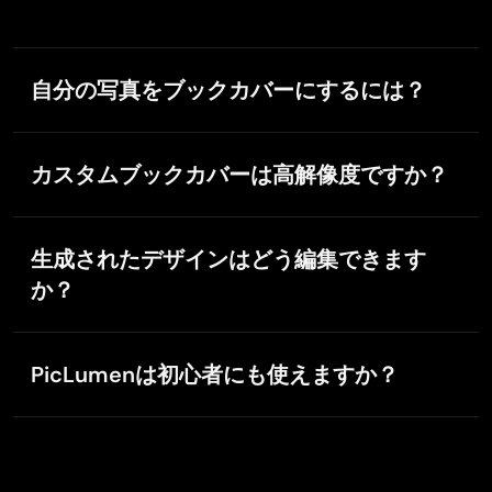
totally free, you can get many rewards by creating your
jobs, like other's creation, welcome to joint and create
your job, a goog platform for making money using the
自分の写真をブックカバーにするには？
best ai tool
GPS BelAR
画像to画像変換ツールをお使いください。写真をアッ
Jan 1, 2026
I tried the tool for fun and only used…
プロードし、参照モードを選んでどんな本のカバーに
カスタムブックカバーは高解像度ですか？
So far, I've only tried PicLumen for fun and used the free
したいかをPicLumenに伝えれば、AIがアート風のカバ
‘basic option’. Even as an AI design novice, you can
ーに変換します。
はい。すべてのカバーは印刷に適した高解像度で書き
achieve great results. It should be emphasised here that
出せるよう、AIが自動で最適化します。
if you choose a simple AI, the coins are enough to just
生成されたデザインはどう編集できます
give it a try (unlike some other tools). I like the community
か？
concept; the opportunity to get inspiration for your own
ideas in the image gallery, as well as the option to ‘like’
PicLumenのインペイント（細部の修正）、エクスパン
and comment on other users' creations. The result
The Uncharted Timeline
ド（画像の拡張）、アップスケール（解像度の向上）
depends, of course, on the quality of the prompt entered,
PicLumenは初心者にも使えますか？
などの編集ツールをご利用ください。
Dec 24, 2025
but ‘practice makes perfect, as we all know!’ The only
This ai
はい。PicLumenは初心者にもわかりやすい操作性であ
reason for the one-star deduction is that I can't try
This ai generated image very natural and beautiful HD
りながら、プロ向けの高度なツールも備えています。
everything with the free access and can't comment on
quality
the paid options.