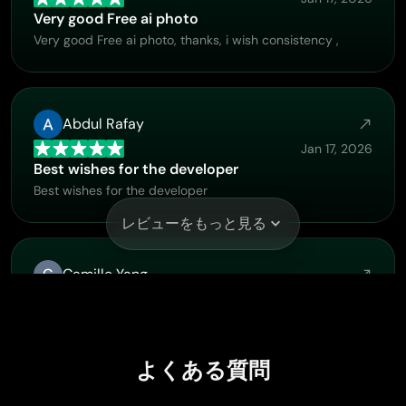
Very good Free ai photo
Very good Free ai photo, thanks, i wish consistency ,
Abdul Rafay
Jan 17, 2026
Best wishes for the developer
Best wishes for the developer
レビューをもっと見る
C
Camille Yang
Jan 4, 2026
PicLumen is a powerful and completely free AI image 
PicLumen is a powerful and completely free AI image
generation platform that offers a wide range of features,
よくある質問
you can text to images, images to images, image to video,
the image quality is very high, the most important, it is