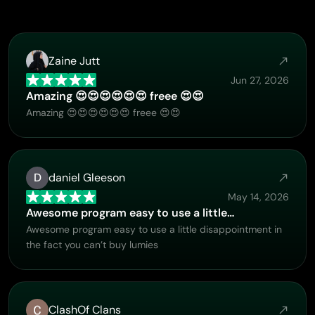
Zaine Jutt
Jun 27, 2026
Amazing 😍😍😍😍😍😍 freee 😍😍
Amazing 😍😍😍😍😍😍 freee 😍😍
D
daniel Gleeson
May 14, 2026
Awesome program easy to use a little…
Awesome program easy to use a little disappointment in
the fact you can’t buy lumies
ClashOf Clans