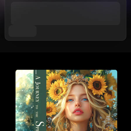
AIお尻ダンスジェネレーター
件名別
GPT Image 2.0
画像カラー化ツール
AIプロダクト写真撮影
AIハグ動画
AIガールジェネレーター
AI 置き換え（インペイント）
AI背景ジェネレーター
AIダンス動画
AIヒューマンジェネレーター
ビデオモデル
AI画像合成ツール
プロダクトステージング
赤ちゃんダンス動画
AIキャラクター生成ツール
画像拡張ツール
Kling 3.0 モーションコントロール
AI顔ジェネレーター
Sora AI
試着
動画編集
AI赤ちゃんジェネレーター
Seedance 2.0
レタッチ＆リスタイル
AIファッションモデル
動画からオブジェクトを削除
Veo 3.1
AI服装チェンジャー
服装チェンジャー
動画からテキストを削除
スタイル別
Grok Imagine
ヘアスタイルチェンジャー
動画ノイズ除去
すべてのモデル
リアル
パスポート写真メーカー
スローモーションメーカー
マーケティング
アニメキャラクター
オブジェクト削除
動画をアニメに変換
Funko Pop
写真をアートに
AIプロダクト動画
ピクセルアート
ぬりえページ
AIロゴジェネレーター
ちびキャラメーカー
AIポスタージェネレーター
AIバナー生成ツール
ブックカバーメーカー
人気のメーカー
服のデザイン
VTuberメーカー
3Dキャラクター