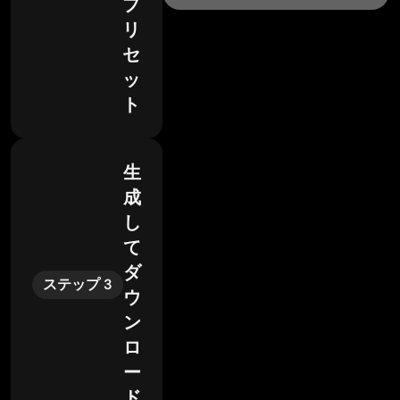
プ
リ
セ
ッ
ト
生
成
し
て
ダ
ステップ 3
ウ
ン
ロ
ー
ド