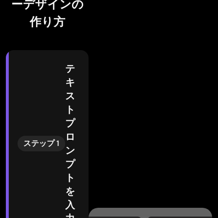
ーデザインの
作り方
テ
キ
ス
ト
プ
ロ
ステップ 1
ン
プ
ト
を
入