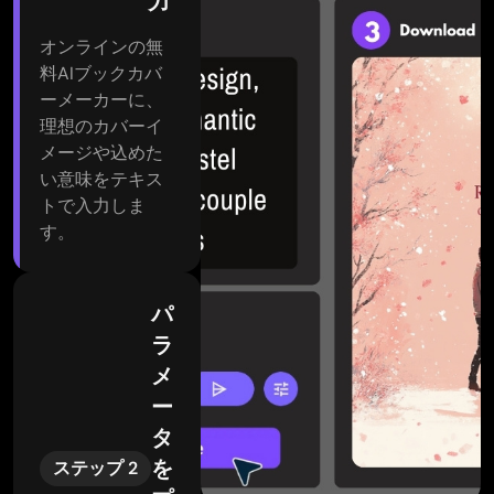
力
オンラインの無
料AIブックカバ
ーメーカーに、
理想のカバーイ
メージや込めた
い意味をテキス
トで入力しま
す。
パ
ラ
メ
ー
タ
を
ステップ 2