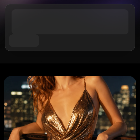
AIお尻ダンスジェネレーター
件名別
GPT Image 2.0
画像カラー化ツール
AIプロダクト写真撮影
AIハグ動画
AIガールジェネレーター
AI 置き換え（インペイント）
AI背景ジェネレーター
AIダンス動画
AIヒューマンジェネレーター
ビデオモデル
AI画像合成ツール
プロダクトステージング
赤ちゃんダンス動画
AIキャラクター生成ツール
画像拡張ツール
Kling 3.0 モーションコントロール
AI顔ジェネレーター
Sora AI
試着
動画編集
AI赤ちゃんジェネレーター
Seedance 2.0
レタッチ＆リスタイル
AIファッションモデル
動画からオブジェクトを削除
Veo 3.1
AI服装チェンジャー
服装チェンジャー
動画からテキストを削除
スタイル別
Grok Imagine
ヘアスタイルチェンジャー
動画ノイズ除去
すべてのモデル
リアル
パスポート写真メーカー
スローモーションメーカー
マーケティング
アニメキャラクター
オブジェクト削除
動画をアニメに変換
Funko Pop
写真をアートに
AIプロダクト動画
ピクセルアート
ぬりえページ
AIロゴジェネレーター
ちびキャラメーカー
AIポスタージェネレーター
AIバナー生成ツール
ブックカバーメーカー
人気のメーカー
服のデザイン
VTuberメーカー
3Dキャラクター