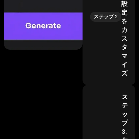
設
定
ステップ 2
を
カ
ス
タ
マ
イ
ズ
ス
テ
ッ
プ
3.