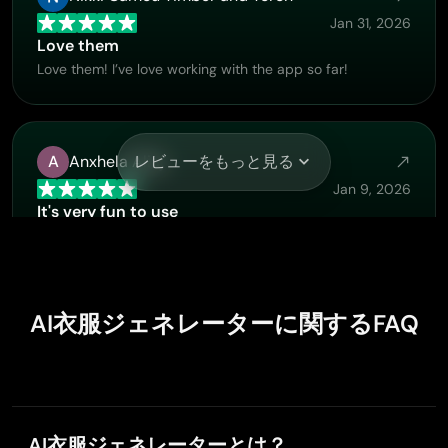
Jan 31, 2026
Love them
Love them! I’ve love working with the app so far!
A
Anxhela Aliaj
レビューをもっと見る
Jan 9, 2026
It's very fun to use
It's very fun to use. You can get daily rewards
AI衣服ジェネレーターに関するFAQ
Buzás Lili
Nov 28, 2025
Im only doing this for the free stuff
Im only doing this for the free stuff
AI衣服ジェネレーターとは？