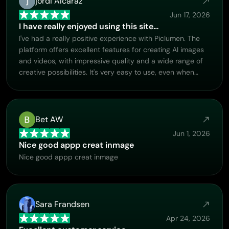
jordi Alcaraz
Jun 17, 2026
I have really enjoyed using this site…
I've had a really positive experience with Piclumen. The
platform offers excellent features for creating AI images
and videos, with impressive quality and a wide range of
creative possibilities. It's very easy to use, even when
experimenting with more complex ideas, and the whole
process is both intuitive and enjoyable. excellent
customer service. The team replies very quickly, is always
friendly, and genuinely tries to solve any issues you may
Bet AW
encounter they care about their users. Overall, Piclumen
Jun 1, 2026
is an innovative, user-friendly, and exciting AI platform. I
Nice good appp creat inmage
highly recommend it to anyone interested in AI image and
Nice good appp creat inmage
video creation.
Sara Frandsen
Apr 24, 2026