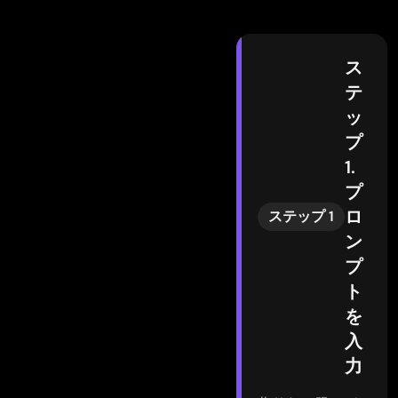
ス
テ
ッ
プ
1.
プ
ロ
ステップ 1
ン
プ
ト
を
入
力