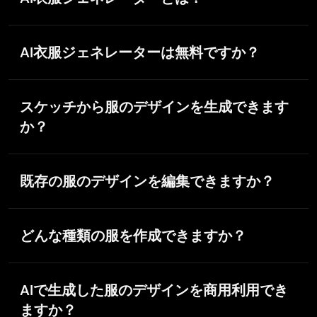
AI衣服ジェネレーターとは、テキストプロンプトや参
E
Ezekial Kvech
考画像から服のデザインを生成するツールです。ファ
AI衣服ジェネレーターは無料ですか？
Nov 18, 2025
ッションコンセプトを素早く作成し、さまざまなスタ
Ts is so skibbidy dop dop yes yes
イルを試し、手描きなしでデザインアイデアをビジュ
はい。PicLumenでは、AI衣服ジェネレーターを試せる
Ts is so skibbidy dop dop yes yes
アライズするのに役立ちます。
無料のLumenを毎日10個提供しています。
スケッチから服のデザインを生成できます
か？
Raiden
はい。スケッチを参考画像としてアップロードする
と、PicLumenのAIファッションジェネレーターが、リ
Nov 8, 2025
既存の服のデザインを編集できますか？
アルなディテール・カラー・質感を備えた完成度の高
I haven’t tried yet so wait
い服のデザインに変換します。
Its actually really useful
はい。シンプルなテキストプロンプトやAI画像編集ツ
ールを使って、カラー、生地、柄、シルエットなどの
どんな種類の服を作成できますか？
ディテールを更新し、新しいバリエーションを作成で
きます。
ワンピース、Tシャツ、フーディー、ジャケット、ス
ーツ、アクティブウェア、ストリートウェア、水着、
AIで生成した服のデザインを商用利用でき
子ども服など、幅広いデザインを生成できます。
ますか？