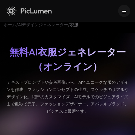
ホーム
/
AIデザインジェネレーター
/
衣服
ホーム
AI動画
無料AI衣服ジェネレーター
（オンライン）
作成
AI画像
AI動画ジェネレーター
テキストから動画へ
作成
AIモデル
テキストプロンプトや参考画像から、AIでユニークな服のデザイ
画像から動画へ
ンを作成。ファッションコンセプトの生成、スケッチのリアルな
画像から画像生成
AI GIFジェネレーター
デザイン化、細部のカスタマイズ、AIモデルでのビジュアライズ
テキストから画像へ
画像モデル
AIツール
AI動画メーカー
まで数秒で完了。ファッションデザイナー、アパレルブランド、
AI画像ジェネレーター
Nano Banana Pro
ビジネスに最適です。
AIアートジェネレーター
Midjourney
編集と強化
法人向け
トレンドのエフェクト
AI画像ジェネレーター
Seedream 5.0 Pro
背景リムーバー
AIキス動画
FLUX
画像アップスケーラー
商品写真