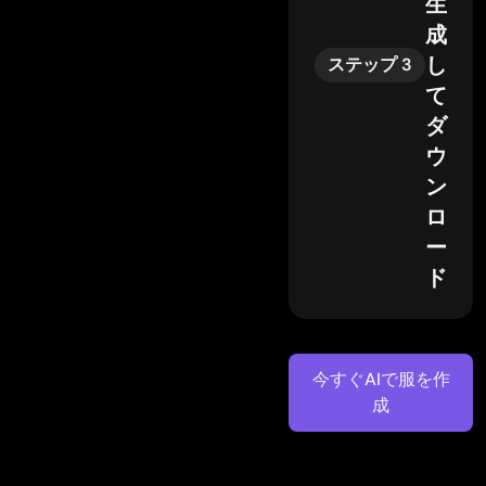
生
成
し
ステップ 3
て
ダ
ウ
ン
ロ
ー
ド
今すぐAIで服を作
成