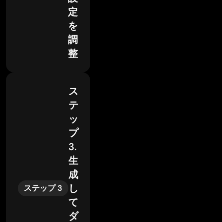
定
を
調
整
ス
テ
ッ
プ
3.
生
成
し
ステップ 3
て
ダ