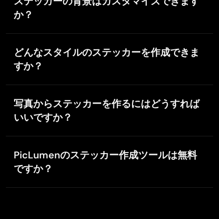
ステッカーの背景はカスタマイズできます
Great Job
プランのユーザーは、個人利用のみに制限されます。
か？
I really like the app because it doesn’t change much of
the image if I don’t tell it to. I like that. When I don’t want it
はい。ニーズに応じて、背景透過のステッカーを選ぶ
to do something and it does it anyway, it frustrates me.
ことも、元の背景を残すこともできます。
This doesn’t do that. I like that.
どんなスタイルのステッカーを作成できま
すか？
リアルな商品ラベルから、遊び心のあるカートゥーン
basem trials
デザインまで、PicLumenは個人用・ビジネス用どちら
写真からステッカーを作るにはどうすれば
Nov 8, 2025
にも対応する多彩なスタイルをサポートしています。
Works like charm .
いいですか？
Works like charm .. I love this app
写真をアップロードし、PicLumenの
image-to-image
tool
を使ってオリジナルステッカーに変換します。生
PicLumenのステッカー作成ツールは無料
成が完了したら、ステッカーをダウンロードしてくだ
ですか？
さい。
はい。PicLumenでは、ステッカーやその他のAIコンテ
ンツを作成できる無料クレジット「Lumens」を毎日
10個提供しています。追加クレジットや高度な機能は