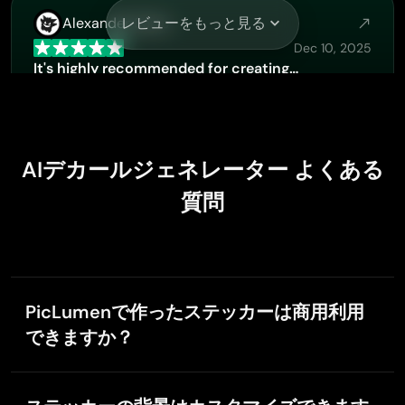
Alexander Sorto
レビューをもっと見る
Dec 10, 2025
It's highly recommended for creating…
It's highly recommended for creating fantastic, high-
quality images. I'm very happy to have PicLumen in my
life.
AIデカールジェネレーター よくある
質問
Buzás Lili
Nov 28, 2025
Im only doing this for the free stuff
Im only doing this for the free stuff
PicLumenで作ったステッカーは商用利用
できますか？
Chad Lewallen
はい。有料プランのユーザーは、PicLumenで生成した
ステッカーを商用プロジェクトに利用できます。Basic
Nov 15, 2025