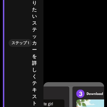
り
た
い
ス
テ
ッ
カ
ステップ 1
ー
を
詳
し
く
テ
キ
ス
ト