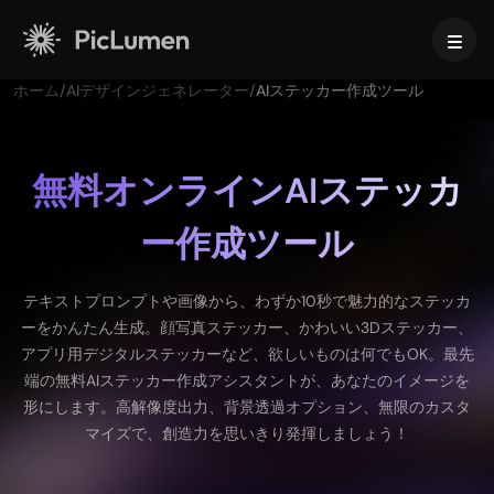
ホーム
/
AIデザインジェネレーター
/
AIステッカー作成ツール
ホーム
AI動画
無料オンラインAIステッカ
ー作成ツール
作成
AI画像
AI動画ジェネレーター
テキストから動画へ
作成
AIモデル
テキストプロンプトや画像から、わずか10秒で魅力的なステッカ
画像から動画へ
ーをかんたん生成。顔写真ステッカー、かわいい3Dステッカー、
画像から画像生成
AI GIFジェネレーター
アプリ用デジタルステッカーなど、欲しいものは何でもOK。最先
テキストから画像へ
画像モデル
AIツール
AI動画メーカー
端の無料AIステッカー作成アシスタントが、あなたのイメージを
AI画像ジェネレーター
Nano Banana Pro
形にします。高解像度出力、背景透過オプション、無限のカスタ
AIアートジェネレーター
Midjourney
編集と強化
法人向け
マイズで、創造力を思いきり発揮しましょう！
トレンドのエフェクト
AI画像ジェネレーター
Seedream 5.0 Pro
背景リムーバー
AIキス動画
FLUX
画像アップスケーラー
商品写真