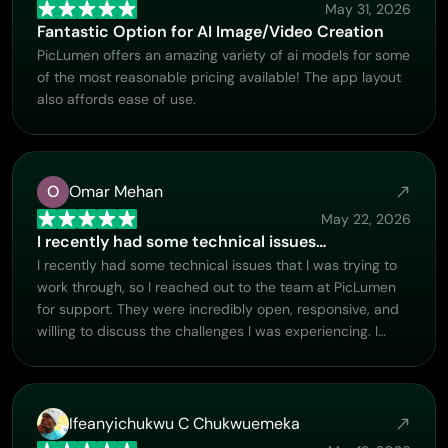
May 31, 2026
method when they switched to subscription - and they
Fantastic Option for AI Image/Video Creation
listened and responded to my request. I appreciate their
PicLumen offers an amazing variety of ai models for some
responsiveness and customer service. In my
of the most reasonable pricing available! The app layout
communication with their support team, I found them
also affords ease of use.
professional and polite. My general impression is that this
is a dynamic and collaborative team that is worth
supporting!
O
Omar Mehan
May 22, 2026
I recently had some technical issues…
I recently had some technical issues that I was trying to
work through, so I reached out to the team at PicLumen
for support. They were incredibly open, responsive, and
willing to discuss the challenges I was experiencing. I
even sent them a video demonstrating some of the issues
I came across, and they took the time to review
everything carefully and work toward finding solutions.
What really stood out to me was how friendly,
Ifeanyichukwu C Chukwuemeka
approachable, and collaborative they were throughout