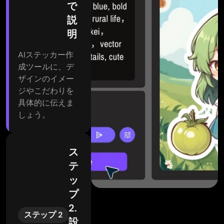
で
説
明
AIステッカー作
成ツールに、デ
ザインのイメー
ジやこだわりを
具体的に伝えま
しょう。
ス
テ
ッ
プ
2.
ステップ 2
設