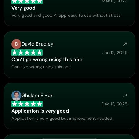
Mar 13, 2026
the process. I never felt like I was just submitting a
Very good
problem ticket — it felt like they genuinely cared about
Very good and good AI app easy to use without stress
improving the experience and helping users succeed. I
truly enjoy using the platform and appreciate the level of
support and dedication behind it. I would absolutely
recommend PicLumen to anyone interested in this type
D
David Bradley
of creative work.
Jan 12, 2026
Can’t go wrong using this one
Can’t go wrong using this one
Ghulam E Hur
Dec 13, 2025
Application is very good
Application is very good but improvement needed