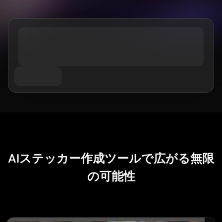
AIお尻ダンスジェネレーター
件名別
GPT Image 2.0
画像カラー化ツール
AIプロダクト写真撮影
AIハグ動画
AIガールジェネレーター
AI 置き換え（インペイント）
AI背景ジェネレーター
AIダンス動画
AIヒューマンジェネレーター
ビデオモデル
AI画像合成ツール
プロダクトステージング
赤ちゃんダンス動画
AIキャラクター生成ツール
画像拡張ツール
Kling 3.0 モーションコントロール
AI顔ジェネレーター
Sora AI
試着
動画編集
AI赤ちゃんジェネレーター
Seedance 2.0
レタッチ＆リスタイル
AIファッションモデル
動画からオブジェクトを削除
Veo 3.1
AI服装チェンジャー
服装チェンジャー
動画からテキストを削除
スタイル別
Grok Imagine
ヘアスタイルチェンジャー
動画ノイズ除去
すべてのモデル
リアル
パスポート写真メーカー
スローモーションメーカー
マーケティング
アニメキャラクター
オブジェクト削除
動画をアニメに変換
Funko Pop
写真をアートに
AIプロダクト動画
ピクセルアート
ぬりえページ
AIロゴジェネレーター
AIステッカー作成ツールで広がる無限
ちびキャラメーカー
AIポスタージェネレーター
AIバナー生成ツール
の可能性
ブックカバーメーカー
人気のメーカー
服のデザイン
VTuberメーカー
3Dキャラクター