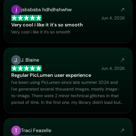
jsbsbsbs hdhdhshwhw
Jun 4, 2026
Very cool i like it it's so smooth
Very cool i like it it's so smooth
J. Blaine
Jun 4, 2026
Regular PicLumen user experience
I've been using PicLumen since late summer 2024 and
I've generated several thousand images, mostly image-
to-image. There were 2 minor technical glitches in that
period of time. In the first one, my library didn't load but
after logging out and logging in again later that day I
found my library back. The second glitch- the remixing
and outpainting stopped working. I contacted the
support team and the issue was fixed the next day. I also
Traci Feazelle
requested PicLumen to provide a PayPal payment