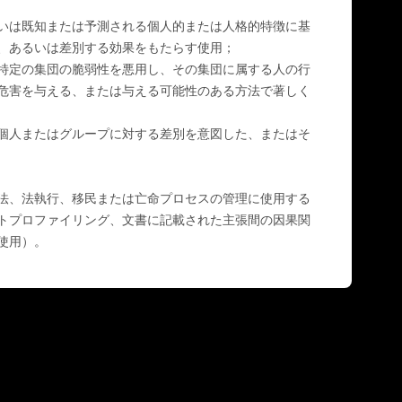
いは既知または予測される個人的または人格的特徴に基
、あるいは差別する効果をもたらす使用；
特定の集団の脆弱性を悪用し、その集団に属する人の行
危害を与える、または与える可能性のある方法で著しく
個人またはグループに対する差別を意図した、またはそ
法、法執行、移民または亡命プロセスの管理に使用する
トプロファイリング、文書に記載された主張間の因果関
使用）。