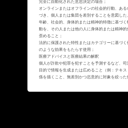
完全に自動化された意思決定の場合；
オンラインまたはオフラインの社会的行動、ある
づき、個人または集団を差別することを意図した
年齢、社会的、身体的または精神的特徴に基づく
動を、その人または他の人に身体的または精神的
歪めること；
法的に保護された特性またはカテゴリーに基づく
のような効果をもたらす使用；
医療アドバイスと医療結果の解釈
個人が詐欺や犯罪を犯すことを予測するなど、司
目的で情報を生成または広めること（例：テキス
係を描くこと、無差別かつ恣意的に対象を絞った