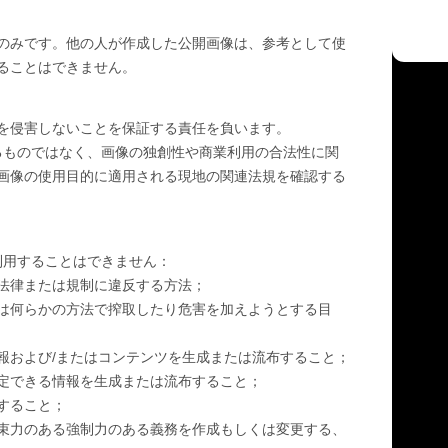
のみです。他の人が作成した公開画像は、参考として使
ることはできません。
を侵害しないことを保証する責任を負います。
張するものではなく、画像の独創性や商業利用の合法性に関
画像の使用目的に適用される現地の関連法規を確認する
を利用することはできません：
法律または規制に違反する方法；
は何らかの方法で搾取したり危害を加えようとする目
報および/またはコンテンツを生成または流布すること；
定できる情報を生成または流布すること；
すること；
束力のある強制力のある義務を作成もしくは変更する、