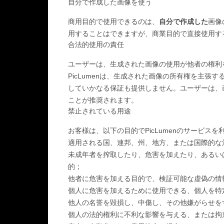
自分で作成した画像を使う
商用目的で使用できるのは、
自分で作成した
画像
用することはできますが、商業目的で直接使用す
合法的使用の責任
ユーザーは、生成された画像の使用が他者の権利
PicLumenは、生成された画像の所有権を主
していかなる保証も提供しません。ユーザーは、
ことが推奨されます。
禁止されている用途
お客様は、以下の目的でPicLumenのサービス
適用される国、連邦、州、地方、または国際的な
未成年者を搾取したり、危害を加えたり、あるい
的；
他者に危害を加える目的で、検証可能な虚偽の情
個人に危害を加えるために使用できる、個人を特
他人の名誉を毀損し、中傷し、その他嫌がらせを
個人の法的権利に不利な影響を与える、または拘