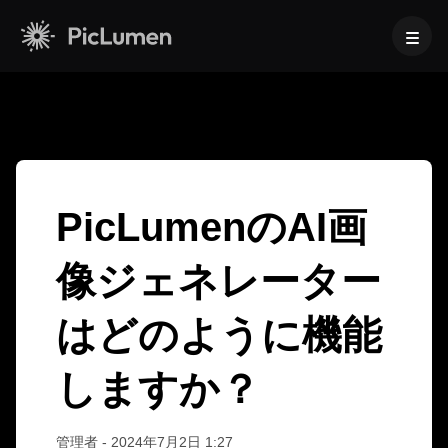
ホーム
>
よくある質問
> PicLumenのAI画像ジェネレーターはどのよう
に機能しますか？
AI動画
作成
AI画像
PicLumenのAI画
AI動画ジェネレーター
像ジェネレーター
作成
テキストから動画へ
AIモデル
画像から動画へ
画像から画像生成
AI GIFジェネレーター
はどのように機能
画像モデル
テキストから画像へ
AIツール
AI動画メーカー
AI画像ジェネレーター
Nano Banana Pro
AIアートジェネレーター
しますか？
編集と強化
Midjourney
法人向け
トレンドのエフェクト
AI画像ジェネレーター
Seedream 5.0 Pro
背景リムーバー
AIキス動画
FLUX
商品写真
画像アップスケーラー
管理者
-
2024年7月2日 1:27