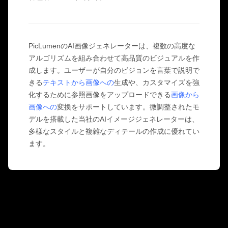
件名別
AIお尻ダンスジェネレーター
GPT Image 2.0
画像カラー化ツール
AIプロダクト写真撮影
AIハグ動画
AIガールジェネレーター
AI 置き換え（インペイント）
AI背景ジェネレーター
AIダンス動画
ビデオモデル
AIヒューマンジェネレーター
AI画像合成ツール
プロダクトステージング
赤ちゃんダンス動画
AIキャラクター生成ツール
画像拡張ツール
PicLumenのAI画像ジェネレーターは、複数の高度な
Kling 3.0 モーションコントロール
AI顔ジェネレーター
アルゴリズムを組み合わせて高品質のビジュアルを作
Sora AI
試着
動画編集
AI赤ちゃんジェネレーター
成します。ユーザーが自分のビジョンを言葉で説明で
レタッチ＆リスタイル
Seedance 2.0
きる
テキストから画像への
生成や、カスタマイズを強
AIファッションモデル
動画からオブジェクトを削除
Veo 3.1
AI服装チェンジャー
化するために参照画像をアップロードできる
画像から
服装チェンジャー
スタイル別
動画からテキストを削除
Grok Imagine
ヘアスタイルチェンジャー
画像への
変換をサポートしています。微調整されたモ
動画ノイズ除去
すべてのモデル
リアル
パスポート写真メーカー
デルを搭載した当社のAIイメージジェネレーターは、
スローモーションメーカー
マーケティング
アニメキャラクター
オブジェクト削除
多様なスタイルと複雑なディテールの作成に優れてい
動画をアニメに変換
Funko Pop
写真をアートに
AIプロダクト動画
ます。
ピクセルアート
ぬりえページ
AIロゴジェネレーター
ちびキャラメーカー
AIポスタージェネレーター
AIバナー生成ツール
ブックカバーメーカー
人気のメーカー
服のデザイン
VTuberメーカー
3Dキャラクター