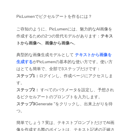
PicLumenでピクセルアートを作るには？
ご存知のように、PicLumenには、魅力的なAI画像を
作成するための2つの世代モデルがあります：
テキス
トから画像へ
、
画像から画像へ
。
典型的な画像生成モデルとして
テキストから画像を
生成する
がPicLumenの基本的な使い方です。使い方
はとても簡単で、全部で3ステップだけです：
ステップ1：
ログインし、作成ページにアクセスしま
す。
ステップ2：
すべてのパラメータを設定し、予想され
るピクセルアートのプロンプトを入力します。
ステップ3
Generate "をクリックし、出来上がりを待
つ。
簡単でしょう？実は、テキストプロンプトだけでAI画
像を作成する際のポイントは、テキスト記述の正確さ