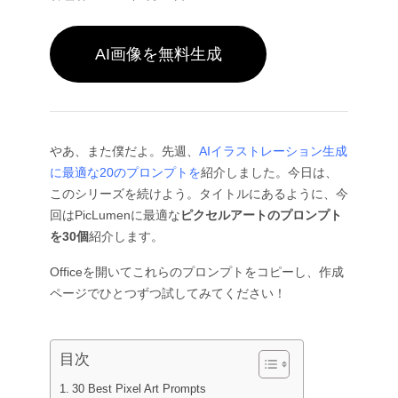
件名別
AIお尻ダンスジェネレーター
GPT Image 2.0
画像カラー化ツール
AIプロダクト写真撮影
AIハグ動画
AIガールジェネレーター
AI 置き換え（インペイント）
AI背景ジェネレーター
AIダンス動画
AI画像を無料生成
ビデオモデル
AIヒューマンジェネレーター
AI画像合成ツール
プロダクトステージング
赤ちゃんダンス動画
AIキャラクター生成ツール
画像拡張ツール
Kling 3.0 モーションコントロール
AI顔ジェネレーター
Sora AI
試着
動画編集
AI赤ちゃんジェネレーター
レタッチ＆リスタイル
Seedance 2.0
AIファッションモデル
動画からオブジェクトを削除
Veo 3.1
やあ、また僕だよ。先週、
AIイラストレーション生成
AI服装チェンジャー
服装チェンジャー
スタイル別
動画からテキストを削除
Grok Imagine
に最適な20のプロンプトを
紹介しました。今日は、
ヘアスタイルチェンジャー
動画ノイズ除去
すべてのモデル
このシリーズを続けよう。タイトルにあるように、今
リアル
パスポート写真メーカー
スローモーションメーカー
回はPicLumenに最適な
ピクセルアートのプロンプト
マーケティング
アニメキャラクター
オブジェクト削除
動画をアニメに変換
を30個
紹介します。
Funko Pop
写真をアートに
AIプロダクト動画
ピクセルアート
ぬりえページ
AIロゴジェネレーター
Officeを開いてこれらのプロンプトをコピーし、作成
ちびキャラメーカー
AIポスタージェネレーター
ページでひとつずつ試してみてください！
AIバナー生成ツール
ブックカバーメーカー
人気のメーカー
服のデザイン
目次
VTuberメーカー
3Dキャラクター
30 Best Pixel Art Prompts