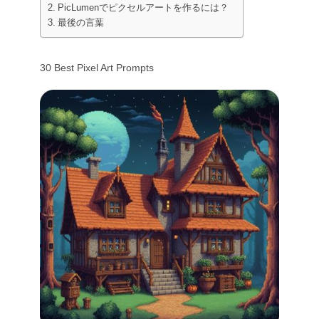
PicLumenでピクセルアートを作るには？
AIタトゥージェネレーター
最後の言葉
AIアバタージェネレーター
AIポーズ生成ツール
30 Best Pixel Art Prompts