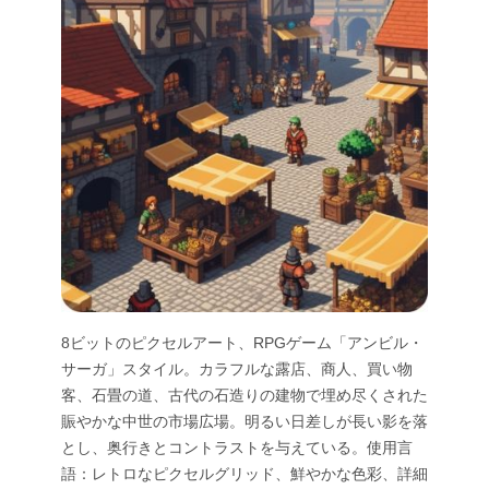
8ビットのピクセルアート、RPGゲーム「アンビル・
サーガ」スタイル。カラフルな露店、商人、買い物
客、石畳の道、古代の石造りの建物で埋め尽くされた
賑やかな中世の市場広場。明るい日差しが長い影を落
とし、奥行きとコントラストを与えている。使用言
語：レトロなピクセルグリッド、鮮やかな色彩、詳細