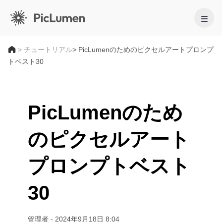
ホーム
>
チュートリアル
> PicLumenのためのピクセルアートプロンプ
トベスト30
AI動画
作成
AI画像
PicLumenのため
AI動画ジェネレーター
のピクセルアート
作成
テキストから動画へ
AIモデル
画像から動画へ
画像から画像生成
AI GIFジェネレーター
プロンプトベスト
画像モデル
テキストから画像へ
AIツール
AI動画メーカー
AI画像ジェネレーター
Nano Banana Pro
AIアートジェネレーター
30
編集と強化
Midjourney
法人向け
トレンドのエフェクト
AI画像ジェネレーター
Seedream 5.0 Pro
背景リムーバー
AIキス動画
FLUX
商品写真
画像アップスケーラー
管理者
-
2024年9月18日 8:04