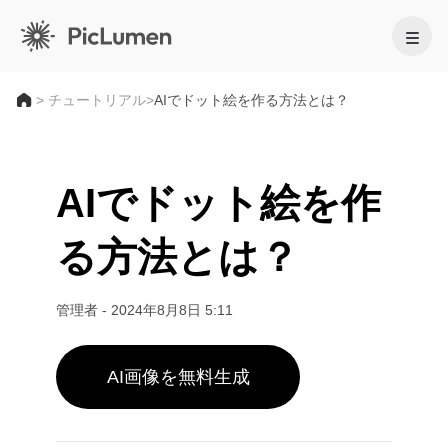
ホーム
>
チュートリアル
>
AIでドット絵を作る方法とは？
AI動画
AIでドット絵を作
作成
AI画像
る方法とは？
AI動画ジェネレーター
作成
テキストから動画へ
AIモデル
画像から動画へ
画像から画像生成
管理者
-
2024年8月8日 5:11
AI GIFジェネレーター
画像モデル
テキストから画像へ
AIツール
AI動画メーカー
AI画像ジェネレーター
Nano Banana Pro
AI画像を無料生成
AIアートジェネレーター
編集と強化
Midjourney
法人向け
トレンドのエフェクト
AI画像ジェネレーター
Seedream 5.0 Pro
背景リムーバー
AIキス動画
FLUX
商品写真
画像アップスケーラー