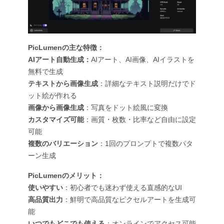
PicLumenの主な特徴：
AIアート自動生成：
AIアート、AI画像、AIイラストを
無料で生成
テキストから画像生成
：詳細なテキスト説明だけでド
ット絵が作れる
画像から画像生成
：写真をドット絵風に変換
カスタマイズ可能
：画質・枚数・比率など自由に設定
可能
複数のバリエーション
：1回のプロンプトで複数パタ
ーン生成
PicLumenのメリット：
使いやすい
：初心者でも迷わず使える直感的なUI
高品質出力
：鮮明で高品質なピクセルアートを生成可
能
いつでもどこでも使える
：オンラインでアクセス可能