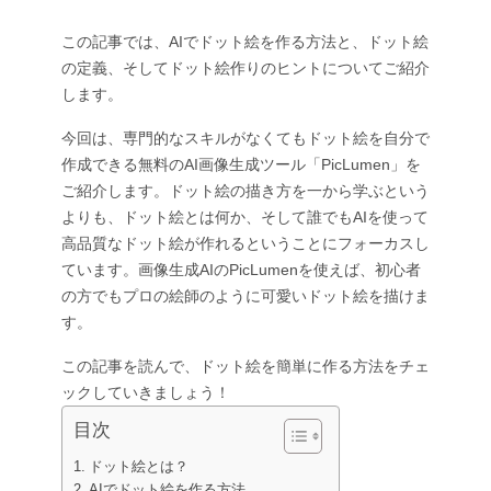
件名別
AIお尻ダンスジェネレーター
GPT Image 2.0
画像カラー化ツール
AIプロダクト写真撮影
AIハグ動画
この記事では、AIでドット絵を作る方法と、ドット絵
AIガールジェネレーター
AI 置き換え（インペイント）
AI背景ジェネレーター
AIダンス動画
の定義、そしてドット絵作りのヒントについてご紹介
ビデオモデル
AIヒューマンジェネレーター
AI画像合成ツール
プロダクトステージング
赤ちゃんダンス動画
します。
AIキャラクター生成ツール
画像拡張ツール
Kling 3.0 モーションコントロール
AI顔ジェネレーター
Sora AI
今回は、専門的なスキルがなくてもドット絵を自分で
試着
動画編集
AI赤ちゃんジェネレーター
レタッチ＆リスタイル
Seedance 2.0
作成できる無料のAI画像生成ツール「PicLumen」を
AIファッションモデル
動画からオブジェクトを削除
Veo 3.1
ご紹介します。ドット絵の描き方を一から学ぶという
AI服装チェンジャー
服装チェンジャー
スタイル別
動画からテキストを削除
Grok Imagine
よりも、ドット絵とは何か、そして誰でもAIを使って
ヘアスタイルチェンジャー
動画ノイズ除去
すべてのモデル
高品質なドット絵が作れるということにフォーカスし
リアル
パスポート写真メーカー
スローモーションメーカー
マーケティング
ています。画像生成AIのPicLumenを使えば、初心者
アニメキャラクター
オブジェクト削除
動画をアニメに変換
の方でもプロの絵師のように可愛いドット絵を描けま
Funko Pop
写真をアートに
AIプロダクト動画
す。
ピクセルアート
ぬりえページ
AIロゴジェネレーター
ちびキャラメーカー
AIポスタージェネレーター
この記事を読んで、ドット絵を簡単に作る方法をチェ
AIバナー生成ツール
ックしていきましょう！
ブックカバーメーカー
人気のメーカー
目次
服のデザイン
VTuberメーカー
ドット絵とは？
3Dキャラクター
AIでドット絵を作る方法