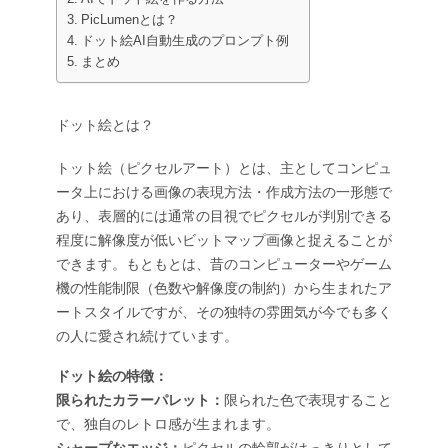
AIタトゥージェネレーター
PicLumenとは？
AIアバタージェネレーター
ドット絵AI自動生成のプロンプト例
AIポーズ生成ツール
まとめ
ドット絵とは？
トット絵（ピクセルアート）とは、主としてコンピュ
ータ上における画像の表現方法・作成方法の一形態で
あり、表層的には通常の目視でピクセルが判別できる
程度に解像度が低いビットマップ画像と捉えることが
できます。もともとは、昔のコンピューターやゲーム
機の性能制限（色数や解像度の制約）から生まれたア
ートスタイルですが、その独特の雰囲気が今でも多く
の人に愛され続けています。
ドット絵の特徴：
限られたカラーパレット：
限られた色で表現すること
で、独自のレトロ感が生まれます。