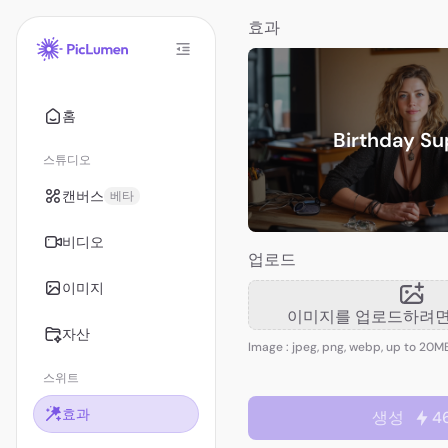
효과
홈
Birthday Su
스튜디오
캔버스
베타
비디오
업로드
이미지
이미지를 업로드하려면
자산
Image : jpeg, png, webp, up to 20M
스위트
효과
생성
4