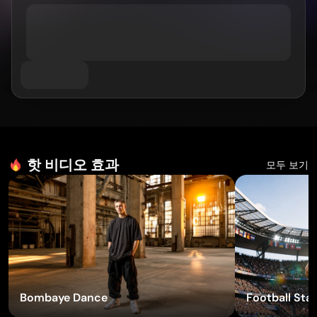
AI 트워크 생성기
과목별
GPT 이미지 2.0
이미지 컬러라이저
AI 제품 사진 촬영
AI 허그 비디오
AI 걸 생성기
AI 교체 (인페인트)
AI 배경 생성기
AI 댄스 영상
AI 휴먼 생성기
비디오 모델
AI 이미지 합치기
제품 스테이징
아기 댄스 영상
AI 캐릭터 생성기
이미지 확장기
Kling 3.0 모션 컨트롤
AI 얼굴 생성기
소라 AI
가상 착용
영상 편집
AI 아기 생성기
Seedance 2.0
리터치 & 리스타일
AI 패션 모델
영상에서 객체 제거
Veo 3.1
AI 옷 갈아입히기
옷 갈아입히기
영상에서 텍스트 제거
스타일별
그록 이매진
헤어스타일 변경기
영상 노이즈 제거
모든 모델
사실적인
여권 사진 메이커
핫 비디오 효과
모두 보기
슬로모션 메이커
마케팅
애니메이션 캐릭터
오브젝트 제거
비디오를 애니메이션으로
펑코 팝
사진을 예술로
AI 제품 영상
픽셀 아트
색칠하기 페이지
AI 로고 생성기
치비 메이커
AI 포스터 생성기
AI 배너 생성기
책 표지 메이커
인기 메이커
의류 디자인
이펙트 사용해 보기
VTuber 메이커
Bombaye Dance
Football Star
3D 캐릭터