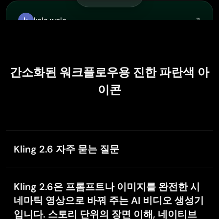
kola wole
Dec 17, 2025
Amazing
Amazing, and easy to use features
간소화된 워크플로우용 진한 파란색 아
이콘
H
HUSSAIN
Dec 2, 2025
best of the best
the quick and fast result also too much style and variety
Kling 2.6 자주 묻는 질문
is very very astonishing
Kling 2.6이란?
Kling 2.6은 프롬프트나 이미지를 완전한 시
Muhammad Hafiz
네마틱 영상으로 바꿔 주는 AI 비디오 생성기
Nov 26, 2025
입니다. 스토리 단위의 장면 이해, 네이티브
i rate this app five star