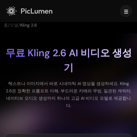
홈
/
모델
/
Kling 2.6
홈
AI 비디오
무료 Kling 2.6 AI 비디오 생성
기
만들기
AI 이미지
AI 비디오 생성기
텍스트를 영상으로
만들기
AI 모델
텍스트나 이미지에서 바로 시네마틱 AI 영상을 생성하세요. Kling
이미지 → 비디오
2.6은 정확한 프롬프트 이해, 부드러운 카메라 무빙, 일관된 캐릭터,
이미지 투 이미지
AI GIF 생성기
네이티브 오디오 생성까지 하나의 고급 AI 비디오 모델로 제공합니
텍스트를 이미지로
이미지 모델
AI 툴
AI 무비 메이커
다.
AI 이미지 생성기
나노 바나나 프로
AI 아트 생성기
Midjourney
편집 및 향상
비즈니스용
인기 이펙트
AI 이미지 생성기
Seedream 5.0 Pro
배경 제거
AI 키스 영상
FLUX
이미지 업스케일러
제품 사진