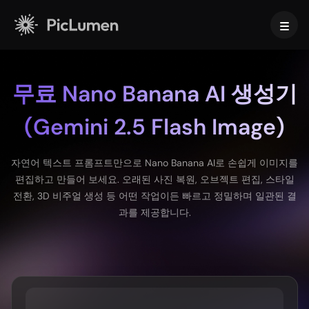
홈
무료 Nano Banana AI 생성기
AI 비디오
(Gemini 2.5 Flash Image)
만들기
AI 이미지
자연어 텍스트 프롬프트만으로 Nano Banana AI로 손쉽게 이미지를
AI 비디오 생성기
편집하고 만들어 보세요. 오래된 사진 복원, 오브젝트 편집, 스타일
텍스트를 영상으로
만들기
AI 모델
전환, 3D 비주얼 생성 등 어떤 작업이든 빠르고 정밀하며 일관된 결
이미지 → 비디오
이미지 투 이미지
과를 제공합니다.
AI GIF 생성기
텍스트를 이미지로
이미지 모델
AI 툴
AI 무비 메이커
AI 이미지 생성기
나노 바나나 프로
AI 아트 생성기
Midjourney
편집 및 향상
비즈니스용
인기 이펙트
AI 이미지 생성기
Seedream 5.0 Pro
배경 제거
AI 키스 영상
FLUX
이미지 업스케일러
제품 사진