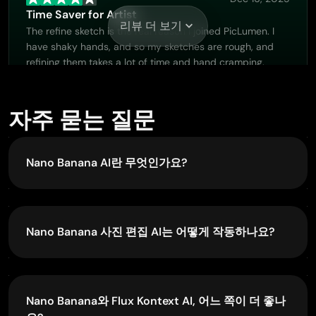
Time Saver for Artist
리뷰 더 보기
The refine sketch is the real reason I joined PicLumen. I
have shaky hands, and so my sketches are rough, and
refining them takes a lot of time and hand cramping.
자주 묻는 질문
Muhammad Hafiz
Nov 26, 2025
i rate this app five star
Nano Banana AI란 무엇인가요?
i rate this app five star
Nano Banana AI는 Google이 개발한 최첨단 이미지
생성 및 편집 모델로, 공식 명칭은 Gemini 2.5 Flash
Image입니다. 간단한 텍스트 프롬프트만으로 정밀하
Nano Banana 사진 편집 AI는 어떻게 작동하나요?
고 문맥을 이해한 편집을 수행할 수 있습니다. 오브젝
Me May Phim
트 교체, 스타일 편집, 장면 일관성 유지 등의 기능을
Nano Banana AI는 최첨단 AI 알고리즘으로 텍스트
Nov 14, 2025
통해 전문가 수준의 재현 가능한 비주얼을 제공합니
기반 지시를 해석합니다. 사용자는 "이미지 속 텍스트
The new addition of models is excellent.
다.
를 'Hello World'로 바꿔줘"와 같이 원하는 변경 사항
The new addition of models is excellent.
Nano Banana와 Flux Kontext AI, 어느 쪽이 더 좋나
을 설명하면, AI가 장면의 완성도와 캐릭터 일관성을