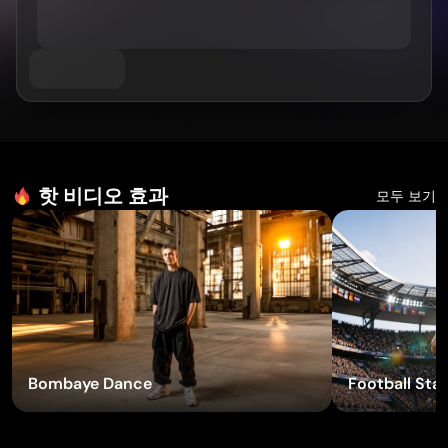
AI 트워크 생성기
과목별
GPT 이미지 2.0
이미지 컬러라이저
AI 제품 사진 촬영
AI 허그 비디오
AI 걸 생성기
AI 교체 (인페인트)
AI 배경 생성기
AI 댄스 영상
AI 휴먼 생성기
비디오 모델
AI 이미지 합치기
제품 스테이징
아기 댄스 영상
AI 캐릭터 생성기
이미지 확장기
Kling 3.0 모션 컨트롤
AI 얼굴 생성기
소라 AI
가상 착용
영상 편집
AI 아기 생성기
Seedance 2.0
리터치 & 리스타일
AI 패션 모델
영상에서 객체 제거
Veo 3.1
AI 옷 갈아입히기
옷 갈아입히기
핫 비디오 효과
영상에서 텍스트 제거
스타일별
그록 이매진
모두 보기
헤어스타일 변경기
영상 노이즈 제거
모든 모델
사실적인
여권 사진 메이커
슬로모션 메이커
마케팅
애니메이션 캐릭터
오브젝트 제거
비디오를 애니메이션으로
펑코 팝
사진을 예술로
AI 제품 영상
픽셀 아트
색칠하기 페이지
AI 로고 생성기
치비 메이커
AI 포스터 생성기
AI 배너 생성기
이펙트 사용해 보기
책 표지 메이커
인기 메이커
Bombaye Dance
Football Star
의류 디자인
VTuber 메이커
3D 캐릭터