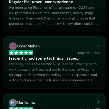
Regular PicLumen user experience
I've been using PicLumen since late summer 2024 and
I've generated several thousand images, mostly image-
to-image. There were 2 minor technical glitches in that
period of time. In the first one, my library didn't load but
after logging out and logging in again later that day I
found my library back. The second glitch- the remixing
and outpainting stopped working. I contacted the
support team and the issue was fixed the next day. I also
O
Omar Mehan
requested PicLumen to provide a PayPal payment
May 22, 2026
method when they switched to subscription - and they
I recently had some technical issues…
listened and responded to my request. I appreciate their
I recently had some technical issues that I was trying to
responsiveness and customer service. In my
work through, so I reached out to the team at PicLumen
communication with their support team, I found them
for support. They were incredibly open, responsive, and
professional and polite. My general impression is that this
willing to discuss the challenges I was experiencing. I
is a dynamic and collaborative team that is worth
even sent them a video demonstrating some of the issues
supporting!
I came across, and they took the time to review
everything carefully and work toward finding solutions.
What really stood out to me was how friendly,
M
Manikanta
approachable, and collaborative they were throughout