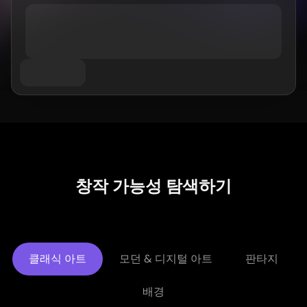
AI 트워크 생성기
과목별
GPT 이미지 2.0
이미지 컬러라이저
AI 제품 사진 촬영
AI 허그 비디오
AI 걸 생성기
AI 교체 (인페인트)
AI 배경 생성기
AI 댄스 영상
AI 휴먼 생성기
비디오 모델
AI 이미지 합치기
제품 스테이징
아기 댄스 영상
AI 캐릭터 생성기
이미지 확장기
Kling 3.0 모션 컨트롤
AI 얼굴 생성기
소라 AI
가상 착용
영상 편집
AI 아기 생성기
Seedance 2.0
리터치 & 리스타일
AI 패션 모델
영상에서 객체 제거
Veo 3.1
AI 옷 갈아입히기
옷 갈아입히기
영상에서 텍스트 제거
스타일별
그록 이매진
헤어스타일 변경기
영상 노이즈 제거
모든 모델
사실적인
여권 사진 메이커
슬로모션 메이커
마케팅
애니메이션 캐릭터
오브젝트 제거
비디오를 애니메이션으로
창작 가능성 탐색하기
펑코 팝
사진을 예술로
AI 제품 영상
픽셀 아트
색칠하기 페이지
AI 로고 생성기
치비 메이커
AI 포스터 생성기
AI 배너 생성기
책 표지 메이커
클래식 아트
모던 & 디지털 아트
판타지
인기 메이커
의류 디자인
VTuber 메이커
배경
3D 캐릭터