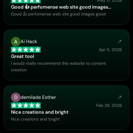
May 17, 2026
the process. I never felt like I was just submitting a
Good 👍 perfomense web site good images…
problem ticket — it felt like they genuinely cared about
Good 👍 perfomense web site good images good
improving the experience and helping users succeed. I
truly enjoy using the platform and appreciate the level of
support and dedication behind it. I would absolutely
recommend PicLumen to anyone interested in this type
Ai Hack
of creative work.
Apr 5, 2026
Great tool
I would really recommend this website to content
creation
D
demilade Esther
Feb 28, 2026
Nice creations and bright
Nice creations and bright