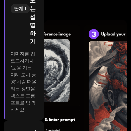
또
는
단계 1
설
명
하
기
이미지를 업
로드하거나
"노을 지는
미래 도시 풍
경"처럼 떠올
리는 장면을
텍스트 프롬
프트로 입력
하세요.