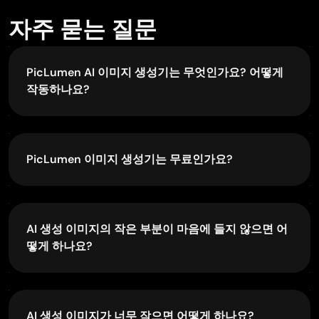
Very Best App For AI Vedioea
자주 묻는 질문
N
Naveed Adel
PicLumen AI 이미지 생성기는 무엇인가요? 어떻게
Dec 1, 2025
작동하나요?
Nice app ever
PicLumen AI 이미지 생성기는 텍스트 프롬프트나 사
Nice app ever, like it when I needed
진을 첨단 AI 이미지 생성 기술로 놀라운 비주얼과 아
트워크로 변환해 주는 최첨단 도구입니다.
PicLumen 이미지 생성기는 무료인가요?
텍스트 투 이미지: 우리의 AI는 텍스트 프롬프트를 깊
J
Javimar QM
네! PicLumen은 무료로 사용할 수 있습니다. 고품질
이 있게 이해해 단어를 분석하고, 설명·분위기·스타일
이미지를 비용 없이 생성하고 다운로드할 수 있습니
에 맞는 이미지를 생성합니다.
Nov 16, 2025
like is aesy to used
다.
이미지 투 이미지: PicLumen은 강력한 역이미지 분석
AI 생성 이미지의 작은 부분이 마음에 들지 않으면 어
like is aesy to used i like, im new on this site and i love
을 통해 사진의 핵심은 유지하면서 예술적인 창의성
떻게 하나요?
how is all. thanks
을 더해, 스타일 조정이나 아트 변환 같은 다양한 옵션
수정하고 싶은 부분이 있다면 입력 프롬프트를 다듬
을 제공합니다.
거나 커스터마이징 도구를 사용해 조정할 수 있습니
다. PicLumen은 배경 제거, 인페인팅, 확장, 리믹스 등
AI 생성 이미지가 너무 작으면 어떻게 하나요?