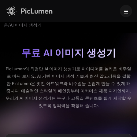
홈
/
AI 이미지 생성기
홈
AI 비디오
무료 AI 이미지 생성기
만들기
AI 이미지
PicLumen의 최첨단 AI 이미지 생성기로 아이디어를 놀라운 비주얼
AI 비디오 생성기
로 바꿔 보세요. AI 기반 이미지 생성 기술과 최신 알고리즘을 결합
텍스트를 영상으로
만들기
AI 모델
한 PicLumen은 멋진 아트워크와 비주얼을 손쉽게 만들 수 있게 해
이미지 → 비디오
줍니다. 예술적인 스타일의 페인팅부터 이커머스 제품 디자인까지,
이미지 투 이미지
AI GIF 생성기
우리의 AI 이미지 생성기는 누구나 고품질 콘텐츠를 쉽게 제작할 수
텍스트를 이미지로
이미지 모델
AI 툴
AI 무비 메이커
있도록 창의력을 확장해 줍니다.
AI 이미지 생성기
나노 바나나 프로
AI 아트 생성기
Midjourney
편집 및 향상
비즈니스용
인기 이펙트
AI 이미지 생성기
Seedream 5.0 Pro
배경 제거
AI 키스 영상
FLUX
이미지 업스케일러
제품 사진