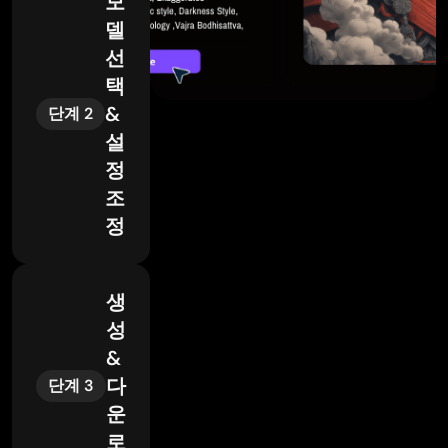
모
델
선
택
&
단계 2
설
정
조
정
생
성
&
다
단계 3
운
로