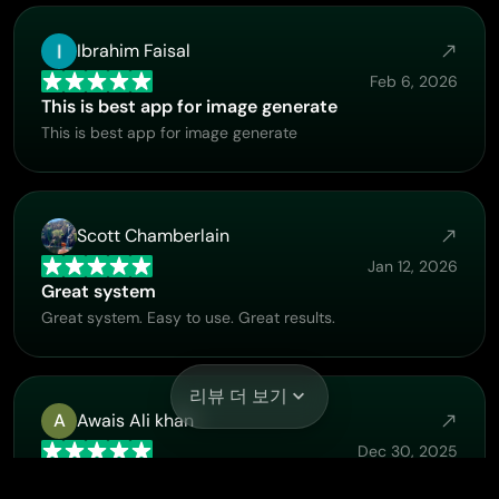
Ibrahim Faisal
Feb 6, 2026
This is best app for image generate
This is best app for image generate
Scott Chamberlain
Jan 12, 2026
Great system
Great system. Easy to use. Great results.
리뷰 더 보기
A
Awais Ali khan
Dec 30, 2025
Very Best App For AI Vedioea