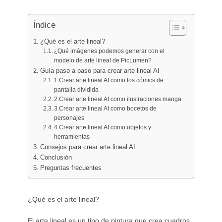
Generador de tatuajes con IA
Generador de avatares con IA
Índice
Generador de poses con IA
¿Qué es el arte lineal?
¿Qué imágenes podemos generar con el
modelo de arte lineal de PicLumen?
Guía paso a paso para crear arte lineal AI
1.Crear arte lineal AI como los cómics de
pantalla dividida
2.Crear arte lineal AI como ilustraciones manga
3.Crear arte lineal AI como bocetos de
personajes
4.Crear arte lineal AI como objetos y
herramientas
Consejos para crear arte lineal AI
Conclusión
Preguntas frecuentes
¿Qué es el arte lineal?
El arte lineal es un tipo de pintura que crea cuadros