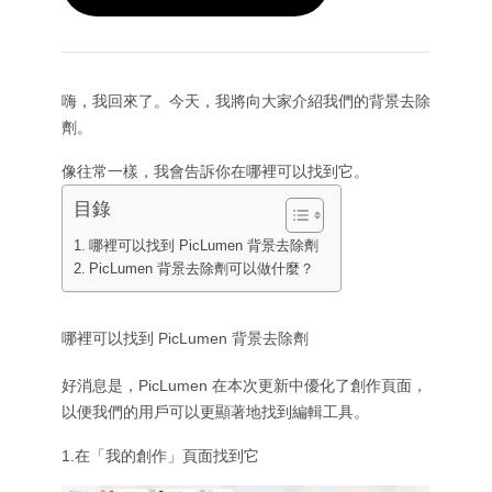
按主題
AI 電臀舞生成器
GPT 影像 2.0
圖片上色工具
AI 產品攝影
AI 擁抱影片
AI 女孩生成器
AI 內容替換（修補）
AI 背景產生器
AI 舞蹈影片
影片模型
AI 真人生成器
AI 圖像合成器
產品預備環境
寶寶舞蹈影片
AI 角色生成器
影像延伸工具
嗨，我回來了。今天，我將向大家介紹我們的背景去除
Seedance 2.5
AI 臉部生成器
劑。
Kling 3.0 動態控制
試穿
影片剪輯
AI 寶寶生成器
修飾與重塑風格
Sora AI
像往常一樣，我會告訴你在哪裡可以找到它。
AI 時尚模特兒
移除影片中的物件
Veo 3.1
AI 換裝工具
換裝工具
目錄
依風格
去除影片文字
Grok 想像
髮型變換器
影片降噪
所有模型
哪裡可以找到 PicLumen 背景去除劑
寫實
證件照製作器
慢動作製作工具
行銷
PicLumen 背景去除劑可以做什麼？
動漫角色
物件移除工具
影片轉動漫風
Funko Pop
照片變藝術
AI 產品影片
像素藝術
著色頁
AI 標誌產生器
哪裡可以找到 PicLumen 背景去除劑
Q版角色製作器
AI 海報產生器
AI 橫幅產生器
好消息是，PicLumen 在本次更新中優化了創作頁面，
書籍封面製作工具
以便我們的用戶可以更顯著地找到編輯工具。
熱門創作者
服裝設計
VTuber 製作工具
1.在「我的創作」頁面找到它
3D 角色