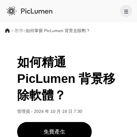
首頁
>
教學
>
如何掌握 PicLumen 背景去除劑？
AI 影片
如何精通
建立
AI圖像
PicLumen 背景移
AI 影片生成器
建立
文字轉影片
AI 模型
圖片轉影片
除軟體？
圖生圖
AI GIF 產生器
影像模型
文字轉圖片
AI 工具
AI 電影製作工具
AI 圖像生成器
Nano Banana 2
管理員
-
2024 年 10 月 18 日 7:30
AI 藝術生成器
編輯與優化
Midjourney
商務版
熱門特效
AI 圖片產生器
Seedream 5.0 專業版
背景去除工具
免費產生
AI 親吻影片
FLUX
產品照片
圖片放大器