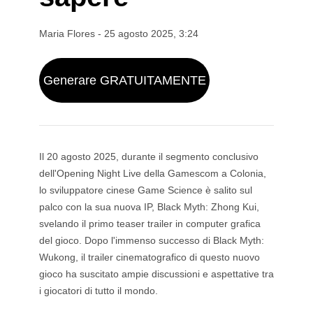
Wan 2.6
Sora 2
Generatore di animazioni AI
GPT Image 2
Nano Banana 2
Generatore di video di baci con IA
Maria Flores
-
25 agosto 2025, 3:24
Creator di video YouTube con AI
Nano Banana Pro
Nano Banana
Creatore di Video di Compleanno con IA
Grok Imagine
Seedream 4.0
Seedream 4.5
Generare GRATUITAMENTE
Generatore di brevi video con IA
Seedream 5.0 Pro
Midjourney
Qwen AI
Strumenti di immagini AI
GPT-4o
Generatore di Arte AI
Il 20 agosto 2025, durante il segmento conclusivo
Sostituzione AI
dell'Opening Night Live della Gamescom a Colonia,
Estensione Immagine con IA
lo sviluppatore cinese Game Science è salito sul
Colorizzatore AI
palco con la sua nuova IP, Black Myth: Zhong Kui,
Upscaler AI
svelando il primo teaser trailer in computer grafica
Generatore di Personaggi AI
del gioco. Dopo l'immenso successo di Black Myth:
Creator di VTuber con IA
Wukong, il trailer cinematografico di questo nuovo
gioco ha suscitato ampie discussioni e aspettative tra
i giocatori di tutto il mondo.