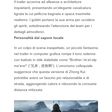
Il trailer accenna ad alleanze e architetture
inquietanti, presentando un'elegante cavalcatura
tigrata la cui pelliccia bagnata e opaca trasmette
realismo. I goblin portano la sua arma per uccidere
gli spiriti, sottolineando l'attenzione del team per i
dettagli atmosferici.
Personalità dal sapore locale
In un colpo di scena inaspettato, un piccolo fantasma
nel trailer in computer grafica rompe il tono solenne
con battute in stile dialettale come "Brother-'el-el-elp
me'ere!" ("兄弟，搭救啊"). L'umorismo colloquiale
suggerisce che questa versione di Zhong Kui
potrebbe avere un fascino più relazionabile e di
strada, aggiungendo calore e riducendo la consueta
distanza mitizzata.