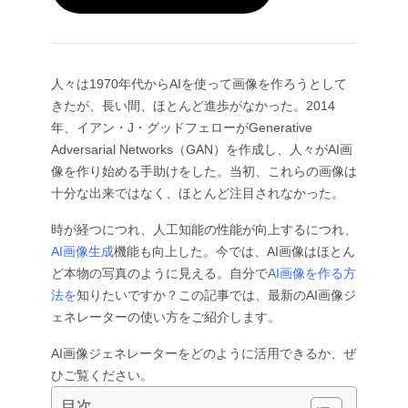
件名別
AIお尻ダンスジェネレーター
GPT Image 2.0
画像カラー化ツール
AIプロダクト写真撮影
AIハグ動画
AIガールジェネレーター
AI 置き換え（インペイント）
AI背景ジェネレーター
AIダンス動画
ビデオモデル
AIヒューマンジェネレーター
AI画像合成ツール
プロダクトステージング
赤ちゃんダンス動画
AIキャラクター生成ツール
画像拡張ツール
人々は1970年代からAIを使って画像を作ろうとして
Kling 3.0 モーションコントロール
AI顔ジェネレーター
きたが、長い間、ほとんど進歩がなかった。2014
Sora AI
試着
動画編集
AI赤ちゃんジェネレーター
年、イアン・J・グッドフェローがGenerative
レタッチ＆リスタイル
Seedance 2.0
AIファッションモデル
Adversarial Networks（GAN）を作成し、人々がAI画
動画からオブジェクトを削除
Veo 3.1
AI服装チェンジャー
服装チェンジャー
像を作り始める手助けをした。当初、これらの画像は
スタイル別
動画からテキストを削除
Grok Imagine
ヘアスタイルチェンジャー
十分な出来ではなく、ほとんど注目されなかった。
動画ノイズ除去
すべてのモデル
リアル
パスポート写真メーカー
スローモーションメーカー
マーケティング
アニメキャラクター
オブジェクト削除
時が経つにつれ、人工知能の性能が向上するにつれ、
動画をアニメに変換
Funko Pop
写真をアートに
AI画像生成
機能も向上した。今では、AI画像はほとん
AIプロダクト動画
ピクセルアート
ぬりえページ
ど本物の写真のように見える。自分で
AI画像を作る方
AIロゴジェネレーター
ちびキャラメーカー
法を
知りたいですか？この記事では、最新のAI画像ジ
AIポスタージェネレーター
ェネレーターの使い方をご紹介します。
AIバナー生成ツール
ブックカバーメーカー
人気のメーカー
AI画像ジェネレーターをどのように活用できるか、ぜ
服のデザイン
ひご覧ください。
VTuberメーカー
3Dキャラクター
目次