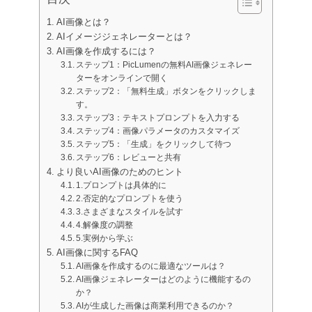
AIタトゥージェネレーター
AI画像とは？
AIアバタージェネレーター
AIイメージジェネレーターとは？
AIポーズ生成ツール
AI画像を作成するには？
ステップ1：PicLumenの無料AI画像ジェネレー
ターをオンラインで開く
ステップ2：「無料生成」ボタンをクリックしま
す。
ステップ3：テキストプロンプトを入力する
ステップ4：画像パラメータのカスタマイズ
ステップ5：「生成」をクリックして待つ
ステップ6：レビューと共有
より良いAI画像のためのヒント
1.プロンプトは具体的に
2.否定的なプロンプトを使う
3.さまざまなスタイルを試す
4.解像度の調整
5.実例から学ぶ
AI画像に関するFAQ
AI画像を作成するのに最適なツールは？
AI画像ジェネレーターはどのように機能するの
か？
AIが生成した画像は商業利用できるのか？