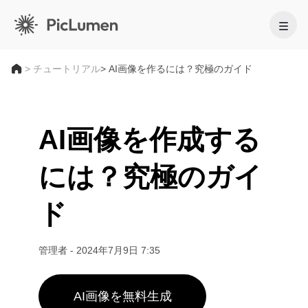
ホーム
>
チュートリアル
> AI画像を作るには？究極のガイド
AI動画
AI画像を作成する
作成
AI画像
には？究極のガイ
AI動画ジェネレーター
作成
テキストから動画へ
AIモデル
画像から動画へ
ド
画像から画像生成
AI GIFジェネレーター
画像モデル
テキストから画像へ
AIツール
AI動画メーカー
AI画像ジェネレーター
Nano Banana Pro
管理者
-
2024年7月9日 7:35
AIアートジェネレーター
編集と強化
Midjourney
法人向け
トレンドのエフェクト
AI画像ジェネレーター
Seedream 5.0 Pro
背景リムーバー
AI画像を無料生成
AIキス動画
FLUX
商品写真
画像アップスケーラー