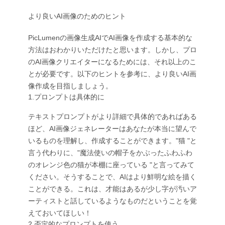
より良いAI画像のためのヒント
PicLumenの画像生成AIでAI画像を作成する基本的な
方法はおわかりいただけたと思います。しかし、プロ
のAI画像クリエイターになるためには、それ以上のこ
とが必要です。以下のヒントを参考に、より良いAI画
像作成を目指しましょう。
1.プロンプトは具体的に
テキストプロンプトがより詳細で具体的であればある
ほど、AI画像ジェネレーターはあなたが本当に望んで
いるものを理解し、作成することができます。"猫 "と
言う代わりに、"魔法使いの帽子をかぶったふわふわ
のオレンジ色の猫が本棚に座っている "と言ってみて
ください。そうすることで、AIはより鮮明な絵を描く
ことができる。これは、才能はあるが少し字が汚いア
ーティストと話しているようなものだということを覚
えておいてほしい！
2.否定的なプロンプトを使う