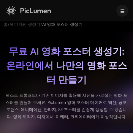
홈
/
AI 디자인 생성기
/
AI 영화 포스터 생성기
홈
AI 비디오
무료 AI 영화 포스터 생성기:
온라인에서 나만의 영화 포스
만들기
AI 이미지
AI 비디오 생성기
터 만들기
텍스트를 영상으로
만들기
AI 모델
이미지 → 비디오
이미지 투 이미지
AI GIF 생성기
텍스트 프롬프트나 기존 이미지를 활용해 시선을 사로잡는 영화 포
텍스트를 이미지로
이미지 모델
AI 툴
AI 무비 메이커
스터를 만들어 보세요. PicLumen 영화 포스터 메이커로 액션, 공포,
AI 이미지 생성기
나노 바나나 프로
로맨스, 애니메이션, 판타지, SF 포스터를 손쉽게 생성할 수 있습니
AI 아트 생성기
Midjourney
편집 및 향상
비즈니스용
다. 영화 제작자, 디자이너, 마케터, 크리에이터에게 이상적입니다.
인기 이펙트
AI 이미지 생성기
Seedream 5.0 Pro
배경 제거
AI 키스 영상
FLUX
이미지 업스케일러
제품 사진