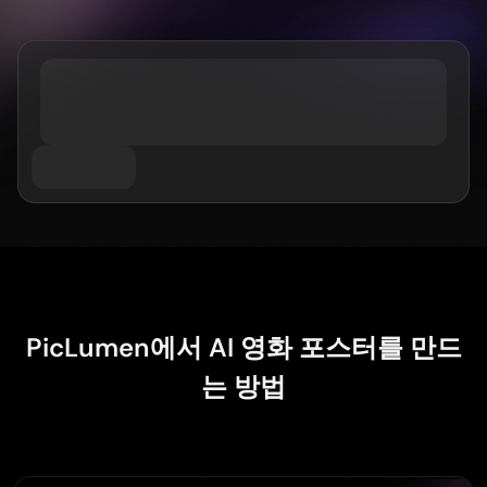
AI 트워크 생성기
과목별
GPT 이미지 2.0
이미지 컬러라이저
AI 제품 사진 촬영
AI 허그 비디오
AI 걸 생성기
AI 교체 (인페인트)
AI 배경 생성기
AI 댄스 영상
AI 휴먼 생성기
비디오 모델
AI 이미지 합치기
제품 스테이징
아기 댄스 영상
AI 캐릭터 생성기
이미지 확장기
Kling 3.0 모션 컨트롤
AI 얼굴 생성기
소라 AI
가상 착용
영상 편집
AI 아기 생성기
Seedance 2.0
리터치 & 리스타일
AI 패션 모델
영상에서 객체 제거
Veo 3.1
AI 옷 갈아입히기
옷 갈아입히기
영상에서 텍스트 제거
스타일별
그록 이매진
헤어스타일 변경기
영상 노이즈 제거
모든 모델
사실적인
여권 사진 메이커
슬로모션 메이커
마케팅
애니메이션 캐릭터
오브젝트 제거
비디오를 애니메이션으로
펑코 팝
사진을 예술로
AI 제품 영상
픽셀 아트
색칠하기 페이지
AI 로고 생성기
PicLumen에서 AI 영화 포스터를 만드
치비 메이커
AI 포스터 생성기
AI 배너 생성기
는 방법
책 표지 메이커
인기 메이커
의류 디자인
VTuber 메이커
3D 캐릭터