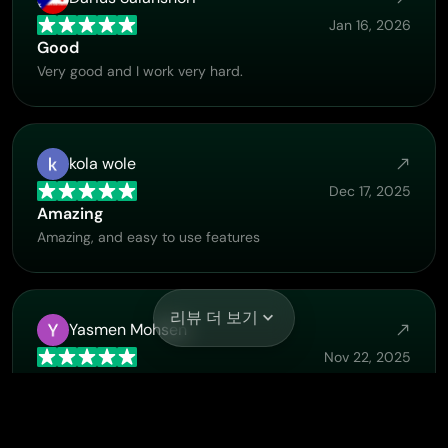
Jan 16, 2026
Good
Very good and I work very hard.
kola wole
Dec 17, 2025
Amazing
Amazing, and easy to use features
리뷰 더 보기
Yasmen Mohsen
Nov 22, 2025
Love it
Love it ,, coool ,, amazing