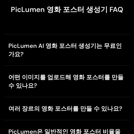
PicLumen 영화 포스터 생성기 FAQ
E
Ezekial Kvech
Nov 18, 2025
Ts is so skibbidy dop dop yes yes
Ts is so skibbidy dop dop yes yes
PicLumen AI 영화 포스터 생성기는 무료인
가요?
medo ArtAi
네. PicLumen에서는 무료로 AI 영화 포스터를 만들기 시
작할 수 있습니다. 무료 이용자는 매일 10개의 루멘을 받
Nov 13, 2025
어떤 이미지를 업로드해 영화 포스터를 만들
아 이미지를 생성하고 AI 크리에이션 도구를 체험할 수
Ai ease great product great team
수 있나요?
있습니다.
Ai ease great product great team Ai ease Was a massive
find for me as I had hundreds of pantings which i had to
인물 사진, 캐릭터 디자인, 제품 사진, 콘셉트 아트, 일러
remove watermarks from..and Ai ease did in batches
스트 등 다양한 비주얼을 업로드할 수 있습니다.
instantly ! And the team week very very supportive when
여러 장르의 영화 포스터를 만들 수 있나요?
PicLumen이 당신의 사진을 영화 포스터로 변환해 줍니
i realised very late that id forgotten to unsubscribe ! Cool
다.
물론입니다. PicLumen은 액션, SF, 판타지, 공포, 로맨스,
product + nice people = a better world!
스릴러, 애니메이션, 느와르, 슈퍼히어로, 빈티지 등 다양
PicLumen은 일반적인 영화 포스터 비율을
한 영화 포스터 스타일을 지원합니다.