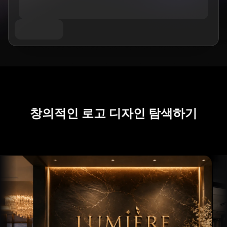
AI 트워크 생성기
과목별
GPT 이미지 2.0
이미지 컬러라이저
AI 제품 사진 촬영
AI 허그 비디오
AI 걸 생성기
AI 교체 (인페인트)
AI 배경 생성기
AI 댄스 영상
AI 휴먼 생성기
비디오 모델
AI 이미지 합치기
제품 스테이징
아기 댄스 영상
AI 캐릭터 생성기
이미지 확장기
Kling 3.0 모션 컨트롤
AI 얼굴 생성기
소라 AI
가상 착용
영상 편집
AI 아기 생성기
Seedance 2.0
리터치 & 리스타일
AI 패션 모델
영상에서 객체 제거
Veo 3.1
AI 옷 갈아입히기
옷 갈아입히기
영상에서 텍스트 제거
스타일별
그록 이매진
헤어스타일 변경기
영상 노이즈 제거
모든 모델
창의적인 로고 디자인 탐색하기
사실적인
여권 사진 메이커
슬로모션 메이커
마케팅
애니메이션 캐릭터
오브젝트 제거
비디오를 애니메이션으로
펑코 팝
사진을 예술로
AI 제품 영상
픽셀 아트
색칠하기 페이지
AI 로고 생성기
치비 메이커
AI 포스터 생성기
AI 배너 생성기
책 표지 메이커
인기 메이커
의류 디자인
VTuber 메이커
3D 캐릭터