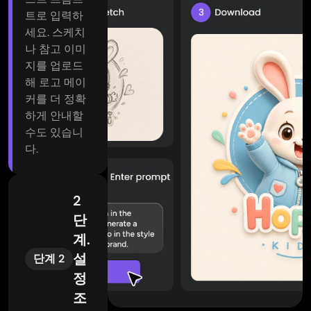
트로 입력하
세요. 스케치
나 참고 이미
지를 업로드
해 로고 메이
커를 더 정확
하게 안내할
수도 있습니
다.
2
단
계.
설
단계 2
정
조