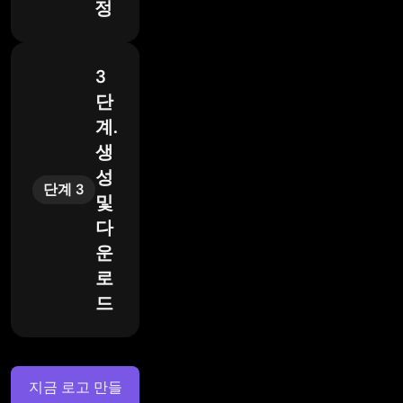
정
3
단
계.
생
성
단계 3
및
다
운
로
드
지금 로고 만들