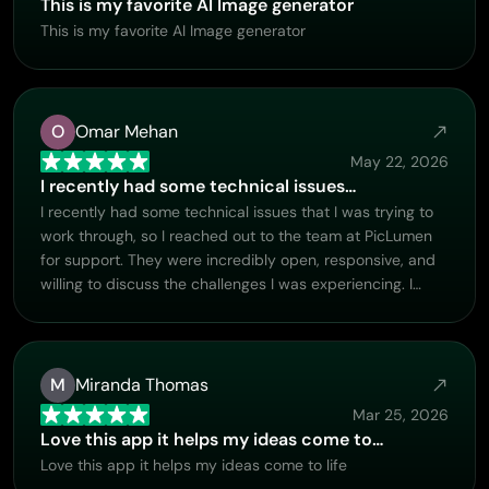
This is my favorite AI Image generator
This is my favorite AI Image generator
O
Omar Mehan
May 22, 2026
I recently had some technical issues…
I recently had some technical issues that I was trying to
work through, so I reached out to the team at PicLumen
for support. They were incredibly open, responsive, and
willing to discuss the challenges I was experiencing. I
even sent them a video demonstrating some of the issues
I came across, and they took the time to review
everything carefully and work toward finding solutions.
What really stood out to me was how friendly,
M
Miranda Thomas
approachable, and collaborative they were throughout
Mar 25, 2026
the process. I never felt like I was just submitting a
Love this app it helps my ideas come to…
problem ticket — it felt like they genuinely cared about
Love this app it helps my ideas come to life
improving the experience and helping users succeed. I