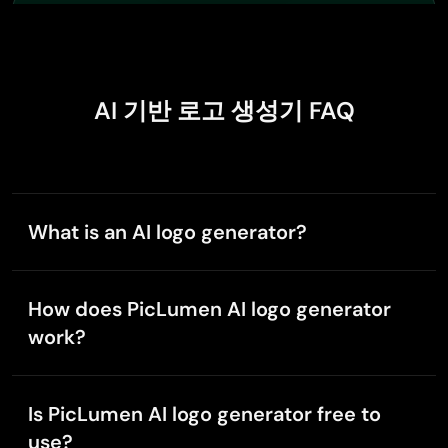
Abdul Rafay
Jan 17, 2026
Best wishes for the developer
Best wishes for the developer
AI 기반 로고 생성기 FAQ
A
Arsen maloku
Jan 15, 2026
What is an AI logo generator?
The best app ever in history
An AI logo generator uses artificial intelligence to
The best app ever in history
create logo designs from text prompts, sketches, or
How does PicLumen AI logo generator
reference images. It helps you quickly generate
work?
unique logo ideas without design skills.
Govind Aariya
Simply enter your logo idea, adjust your preferred
Nov 16, 2025
settings, and click generate. PicLumen uses AI
Naic
Is PicLumen AI logo generator free to
technology to create logo concepts based on your
Veri nice 👍 Bhot acha ap he
use?
description and design preferences.