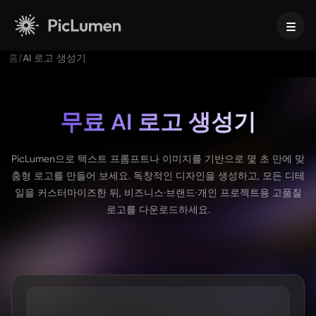
홈
/
AI 로고 생성기
홈
AI 비디오
무료 AI 로고 생성기
만들기
AI 이미지
PicLumen으로 텍스트 프롬프트나 이미지를 기반으로 몇 초 만에 맞
AI 비디오 생성기
춤형 로고를 만들어 보세요. 독창적인 디자인을 생성하고, 모든 디테
텍스트를 영상으로
만들기
AI 모델
일을 커스터마이즈한 뒤, 비즈니스·브랜드·개인 프로젝트용 고품질
이미지 → 비디오
로고를 다운로드하세요.
이미지 투 이미지
AI GIF 생성기
텍스트를 이미지로
이미지 모델
AI 툴
AI 무비 메이커
AI 이미지 생성기
나노 바나나 프로
AI 아트 생성기
Midjourney
편집 및 향상
비즈니스용
인기 이펙트
AI 이미지 생성기
Seedream 5.0 Pro
배경 제거
AI 키스 영상
FLUX
이미지 업스케일러
제품 사진