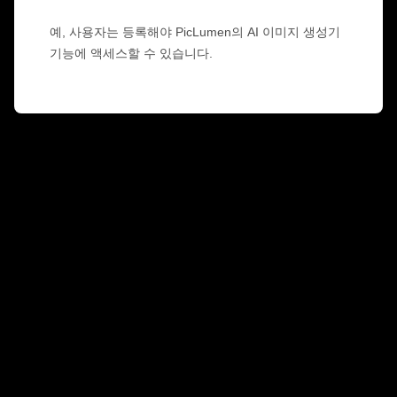
과목별
AI 트워크 생성기
GPT 이미지 2.0
이미지 컬러라이저
AI 제품 사진 촬영
AI 허그 비디오
예, 사용자는 등록해야 PicLumen의 AI 이미지 생성기
AI 걸 생성기
AI 교체 (인페인트)
AI 배경 생성기
AI 댄스 영상
기능에 액세스할 수 있습니다.
비디오 모델
AI 휴먼 생성기
AI 이미지 합치기
제품 스테이징
아기 댄스 영상
AI 캐릭터 생성기
이미지 확장기
Kling 3.0 모션 컨트롤
AI 얼굴 생성기
소라 AI
가상 착용
영상 편집
AI 아기 생성기
리터치 & 리스타일
Seedance 2.0
AI 패션 모델
영상에서 객체 제거
Veo 3.1
AI 옷 갈아입히기
옷 갈아입히기
스타일별
영상에서 텍스트 제거
그록 이매진
헤어스타일 변경기
영상 노이즈 제거
모든 모델
사실적인
여권 사진 메이커
슬로모션 메이커
마케팅
애니메이션 캐릭터
오브젝트 제거
비디오를 애니메이션으로
펑코 팝
사진을 예술로
AI 제품 영상
픽셀 아트
색칠하기 페이지
AI 로고 생성기
치비 메이커
AI 포스터 생성기
AI 배너 생성기
책 표지 메이커
인기 메이커
의류 디자인
VTuber 메이커
3D 캐릭터