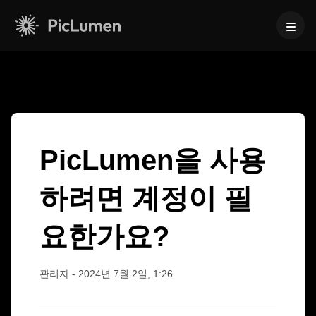
홈
>
자주 묻는 질문
>
PicLumen을 사용하려면 계정이 필요한가
요?
AI 비디오
만들기
AI 이미지
PicLumen을 사용
AI 비디오 생성기
하려면 계정이 필
만들기
텍스트를 영상으로
AI 모델
이미지 → 비디오
이미지 투 이미지
AI GIF 생성기
요한가요?
이미지 모델
텍스트를 이미지로
AI 툴
AI 무비 메이커
AI 이미지 생성기
나노 바나나 프로
AI 아트 생성기
편집 및 향상
Midjourney
비즈니스용
관리자
-
2024년 7월 2일, 1:26
인기 이펙트
AI 이미지 생성기
Seedream 5.0 Pro
배경 제거
AI 키스 영상
FLUX
제품 사진
이미지 업스케일러