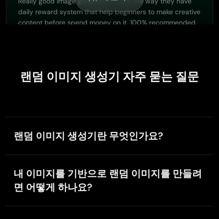
Really good image generation. I love the way they have
daily reward system that help beginners to make creative
content before spend money on it. 100% recommended.
C
Camille Yang
랜덤 이미지 생성기 자주 묻는 질문
Jan 4, 2026
PicLumen is a powerful and completely free AI image 
PicLumen is a powerful and completely free AI image
generation platform that offers a wide range of features,
you can text to images, images to images, image to video,
랜덤 이미지 생성기란 무엇인가요?
the image quality is very high, the most important, it is
totally free, you can get many rewards by creating your
랜덤 이미지 생성기는 프롬프트, 스타일, 선택한 카테고
jobs, like other's creation, welcome to joint and create
리를 기반으로 유니크한 이미지를 만들어 주는 AI 도구
your job, a goog platform for making money using the
내 이미지를 기반으로 랜덤 이미지를 만들려
입니다. 사용자가 일일이 디자인하지 않아도 새로운 비
best ai tool
Ava Athel
면 어떻게 하나요?
주얼 아이디어를 탐색할 수 있도록 도와줍니다.
Dec 22, 2025
PicLumen의 "
Image-to-Image
" 기능을 사용해 랜덤 이
Quite good quality on this website
미지를 만들 수 있습니다! 기존 이미지를 업로드하고, 스
Quite good quality on this website