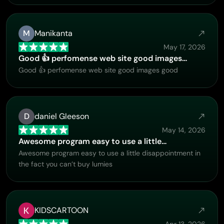
process is both intuitive and enjoyable. excellent
customer service. The team replies very quickly, is always
friendly, and genuinely tries to solve any issues you may
M
Manikanta
encounter they care about their users. Overall, Piclumen
May 17, 2026
is an innovative, user-friendly, and exciting AI platform. I
Good 👍 perfomense web site good images…
highly recommend it to anyone interested in AI image and
Good 👍 perfomense web site good images good
video creation.
D
daniel Gleeson
May 14, 2026
Awesome program easy to use a little…
Awesome program easy to use a little disappointment in
the fact you can’t buy lumies
KIDSCARTOON