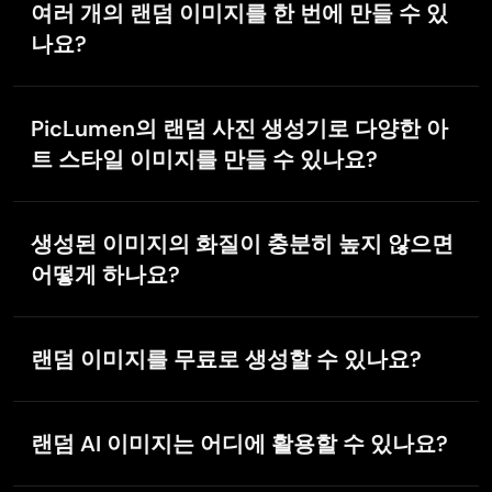
여러 개의 랜덤 이미지를 한 번에 만들 수 있
타일이나 랜덤 정도를 조절한 뒤 "Generate"를 클릭하면
나요?
됩니다.
네! PicLumen의 랜덤 이미지 생성기를 사용하면 한 번의
J
Javimar QM
프롬프트로 최대 4개의 유니크한 이미지를 생성할 수 있
PicLumen의 랜덤 사진 생성기로 다양한 아
Nov 16, 2025
습니다. 이를 통해 다양한 변형을 빠르게 비교하고, 크리
like is aesy to used
트 스타일 이미지를 만들 수 있나요?
에이티브 비전에 가장 잘 맞는 결과를 찾을 수 있습니다.
like is aesy to used i like, im new on this site and i love
네! PicLumen의 랜덤 사진 생성기는 사진, 디지털 아트,
how is all. thanks
애니, 일러스트 등 여러 아트 스타일을 지원합니다. 원하
생성된 이미지의 화질이 충분히 높지 않으면
는 스타일을 지정하면, 그 취향에 맞는 랜덤 이미지를 생
어떻게 하나요?
성해 줍니다.
생성된 이미지가 선명하지 않다고 느껴진다면, Image
Upscale 기능을 사용해 해상도와 선명도를 손쉽게 높일
랜덤 이미지를 무료로 생성할 수 있나요?
수 있습니다. 이 도구를 이용하면 디테일을 잃지 않고 이
미지 품질을 향상시켜, HD급 선명도를 요구하는 용도에
네. PicLumen은 매일 10개의 무료 Lumen을 제공해 AI
도 문제없이 사용할 수 있습니다.
이미지를 만들 수 있게 해 줍니다. 고급 디자인 스킬이나
랜덤 AI 이미지는 어디에 활용할 수 있나요?
선결제 비용 없이도 다양한 프롬프트, 스타일, 크리에이
티브 아이디어를 마음껏 실험해 보세요.
랜덤 AI 이미지는 소셜 미디어 콘텐츠, 디자인 영감, 프레