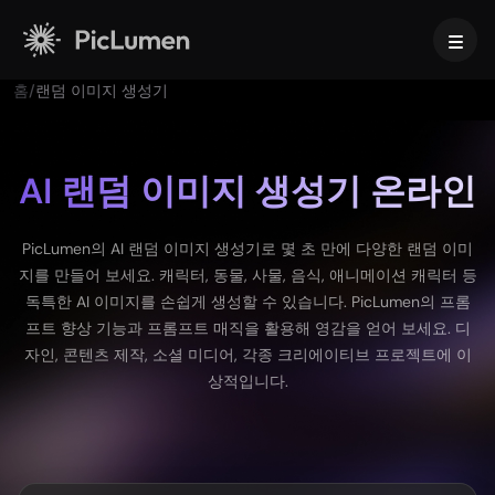
홈
/
랜덤 이미지 생성기
홈
AI 영상
AI 랜덤 이미지 생성기 온라인
AI 이미지
AI 영상 생성기
PicLumen의 AI 랜덤 이미지 생성기로 몇 초 만에 다양한 랜덤 이미
아이디어를 AI로 멋진 영상으로 바꿔 보세요.
지를 만들어 보세요. 캐릭터, 동물, 사물, 음식, 애니메이션 캐릭터 등
동영상 효과
독특한 AI 이미지를 손쉽게 생성할 수 있습니다. PicLumen의 프롬
텍스트를 이미지로
프트 향상 기능과 프롬프트 매직을 활용해 영감을 얻어 보세요. 디
지원되는 비디오 모델
AI로 텍스트 프롬프트를 눈길을 사로잡는 이미지로 변환하세요.
자인, 콘텐츠 제작, 소셜 미디어, 각종 크리에이티브 프로젝트에 이
AI 툴
상적입니다.
Veo 3.1
Vidu Q3 Pro
HappyHorse 1.0
이미지 투 이미지
이미지를 다양한 버전으로 발전시켜 보세요.
AI 비디오 도구
Kling 2.6
Kling 3.0
Hailuo 2.3
스크립트 기반 영상 생성 AI
Seedance 1.0
Seedance 1.5
Seedance 2.0
지원되는 이미지 모델
AI 아기 댄스 영상 생성기