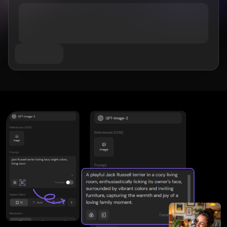
Wan 2.6
Sora 2
AI 애니메이션 생성기
GPT Image 2
Nano Banana 2
AI 키스 영상 생성기
AI 유튜브 동영상 메이커
Nano Banana Pro
Nano Banana
Grok Imagine
AI 생일 영상 메이커
Seedream 4.0
Seedream 4.5
AI 쇼트 비디오 생성기
Seedream 5.0 Pro
Midjourney
Qwen AI
AI 이미지 도구
GPT-4o
AI 아트 생성기
AI 교체
AI 이미지 확장기
AI 컬러라이저
AI 업스케일러
AI 캐릭터 생성기
AI 버튜버 메이커